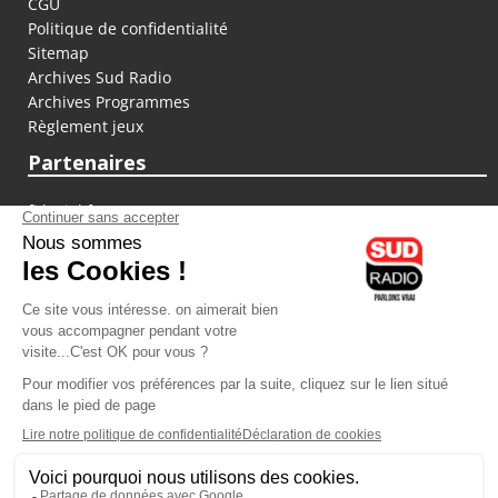
CGU
Politique de confidentialité
Sitemap
Archives Sud Radio
Archives Programmes
Règlement jeux
Partenaires
fiducial.fr
lyoncapitale.fr
olympique-et-lyonnais.com
L'application Iphone / Android
Téléchargez l'application
Les cookies
Gestion des cookies