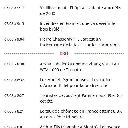
Vieillissement : l'hôpital s'adapte aux défis
07/08 à 9:17
de 2030
Incendies en France : que va devenir le
07/08 à 9:15
bois brûlé ?
Pierre Chasseray : "L'État est un
07/08 à 9:04
toxicomane de la taxe" sur les carburants
08H
Aryna Sabalenka domine Zhang Shuai au
07/08 à 8:38
WTA 1000 de Toronto
Luzerne et légumineuses : la solution
07/08 à 8:32
d'Arnaud Billet pour la biodiversité
Touristes découvrent Paris en bus 39 et 85
07/08 à 8:27
cet été
Le taux de chômage en France atteint 8,3%
07/08 à 8:21
au deuxième trimestre
Arthur Fils triomphe à Montréal et avance
07/08 à 8:01