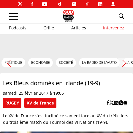
Podcasts
Grille
Articles
Intervenez
POLITIQUE
ECONOMIE
SOCIÉTÉ
LA RADIO DE L'AUTO
LA 
Les Bleus dominés en Irlande (19-9)
samedi 25 février 2017 à 19:05
RUGBY
XV de France
Le XV de France s’est incliné ce samedi face au XV du trèfle lors
du troisième match du Tournoi des VI Nations (19-9).