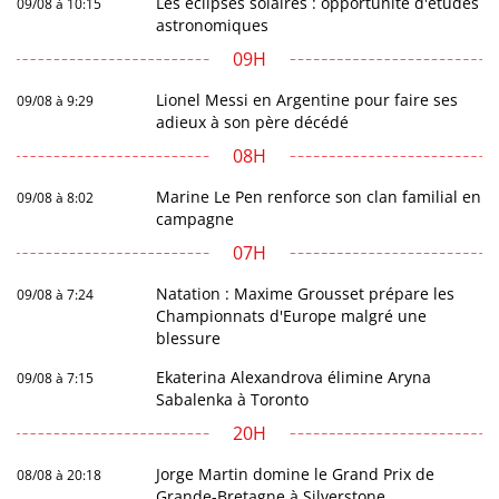
Les éclipses solaires : opportunité d'études
09/08 à 10:15
astronomiques
09H
Lionel Messi en Argentine pour faire ses
09/08 à 9:29
adieux à son père décédé
08H
Marine Le Pen renforce son clan familial en
09/08 à 8:02
campagne
07H
Natation : Maxime Grousset prépare les
09/08 à 7:24
Championnats d'Europe malgré une
blessure
Ekaterina Alexandrova élimine Aryna
09/08 à 7:15
Sabalenka à Toronto
20H
Jorge Martin domine le Grand Prix de
08/08 à 20:18
Grande-Bretagne à Silverstone