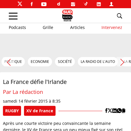
Podcasts
Grille
Articles
Intervenez
POLITIQUE
ECONOMIE
SOCIÉTÉ
LA RADIO DE L'AUTO
LA 
La France défie l'Irlande
Par La rédaction
samedi 14 février 2015 à 8:35
RUGBY
XV de France
Après une courte victoire peu convaincante la semaine
dernière, le XV de France sera un peu mieux fixé sur son réel