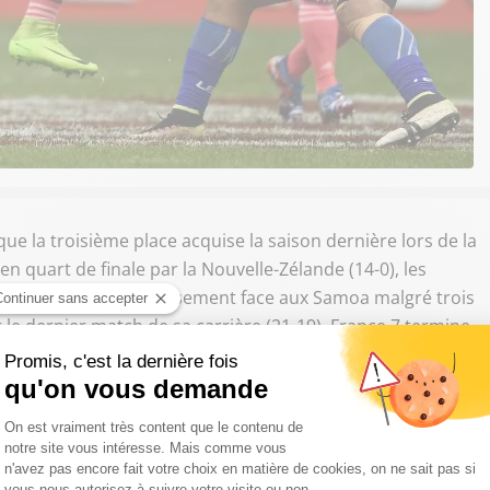
que la troisième place acquise la saison dernière lors de la
n quart de finale par la Nouvelle-Zélande (14-0), les
suite en match de classement face aux Samoa malgré trois
le dernier match de sa carrière (21-19). France 7 termine
aise du Circuit mondial.
@JulienCandelon
marque un essai au
@paris7s
​!
pic.twitter.com/Rybv249gFs