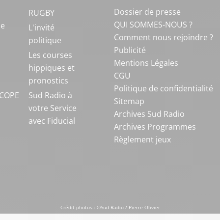
Dossier de presse
RUGBY
QUI SOMMES-NOUS ?
ue
L'invité
Comment nous rejoindre ?
politique
Publicité
S
Les courses
Mentions Légales
hippiques et
CGU
pronostics
Politique de confidentialité
COPE
Sud Radio à
Sitemap
votre Service
Archives Sud Radio
avec Fiducial
Archives Programmes
Règlement jeux
Crédit photos : ©Sud Radio / Pierre Olivier