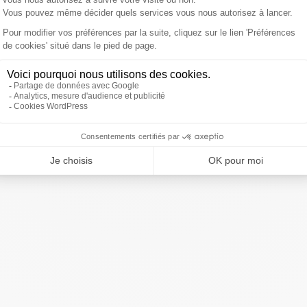
 en dominant l'Écosse en finale (15-5). Avant la dernière
itzboks sont assurés de terminer premiers du Circuit
cette saison.
ivre Sud Radio