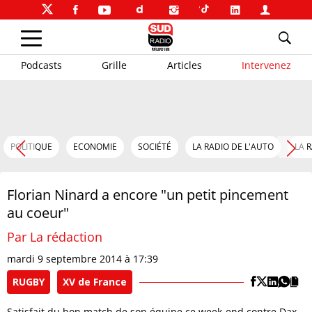
Podcasts
Grille
Articles
Intervenez
POLITIQUE
ECONOMIE
SOCIÉTÉ
LA RADIO DE L'AUTO
LA 
Florian Ninard a encore "un petit pincement
au coeur"
Par La rédaction
mardi 9 septembre 2014 à 17:39
RUGBY
XV de France
Satisfait du bon match de son équipe ce week-end contre Dax,