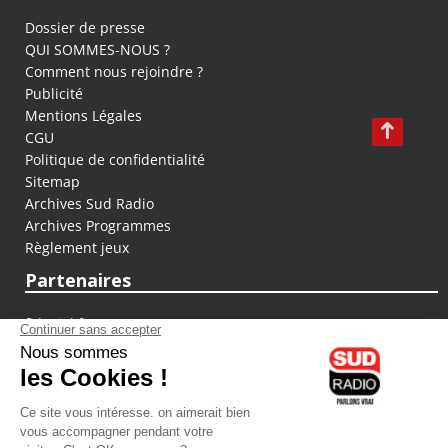
Dossier de presse
QUI SOMMES-NOUS ?
Comment nous rejoindre ?
Publicité
Mentions Légales
CGU
Politique de confidentialité
Sitemap
Archives Sud Radio
Archives Programmes
Règlement jeux
Partenaires
fiducial.fr
lyoncapitale.fr
olympique-et-lyonnais.com
L'application Iphone / Android