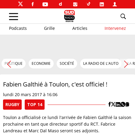
Podcasts
Grille
Articles
Intervenez
POLITIQUE
ECONOMIE
SOCIÉTÉ
LA RADIO DE L'AUTO
LA 
Fabien Galthié à Toulon, c'est officiel !
lundi 20 mars 2017 à 16:06
RUGBY
TOP 14
Toulon a officialisé ce lundi l'arrivée de Fabien Galthié la saison
prochaine en tant que directeur sportif du RCT. Fabrice
Landreau et Marc Dal Maso seront ses adjoints.