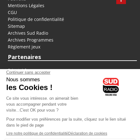
Mentions Légales
CGU
Politique de confidentialité
Sitemap
Archives Sud Radio
Archives Programmes
Règlement jeux
Partenaires
fiducial.fr
lyoncapitale.fr
olympique-et-lyonnais.com
L'application Iphone / Android
Téléchargez l'application
Les cookies