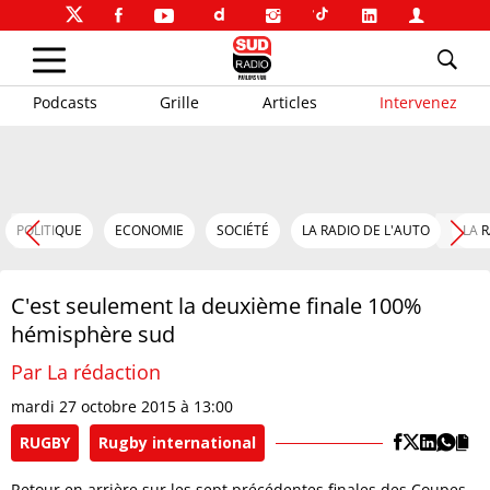
Podcasts
Grille
Articles
Intervenez
POLITIQUE
ECONOMIE
SOCIÉTÉ
LA RADIO DE L'AUTO
LA 
C'est seulement la deuxième finale 100%
hémisphère sud
Par La rédaction
mardi 27 octobre 2015 à 13:00
RUGBY
Rugby international
Retour en arrière sur les sept précédentes finales des Coupes