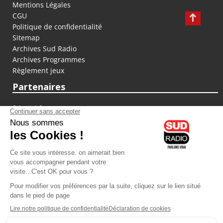
Mentions Légales
CGU
Politique de confidentialité
Sitemap
Archives Sud Radio
Archives Programmes
Règlement jeux
Partenaires
fiducial.fr
lyoncapitale.fr
olympique-et-lyonnais.com
L'application Iphone / Android
Téléchargez l'application
Les cookies