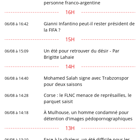
personne franco-argentine
16H
Gianni Infantino peut-il rester président de
06/08 à 16:42
la FIFA ?
15H
Un été pour retrouver du désir - Par
06/08 à 15:09
Brigitte Lahaie
14H
Mohamed Salah signe avec Trabzonspor
06/08 à 14:40
pour deux saisons
Corse : le FLNC menace de représailles, le
06/08 à 14:28
parquet saisit
À Mulhouse, un homme condamné pour
06/08 à 14:18
détention d'images pédopornographiques
13H
Face à la chaleur, un été difficile pour les
06/08 à 13:10