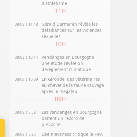
d'athlétisme
11H
Gérald Darmanin révèle les
08/08 à 11:18
défaillances sur les violences
sexuelles
10H
Vendanges en Bourgogne :
08/08 à 10:14
une étude révèle un
dérèglement climatique
En Gironde, des vétérinaires
08/08 à 10:09
au chevet de la faune sauvage
après le mégafeu
09H
Les vendanges en Bourgogne
08/08 à 9:58
battent un record de
précocité
Lise Klaveness critique la FIFA
08/08 à 9:35