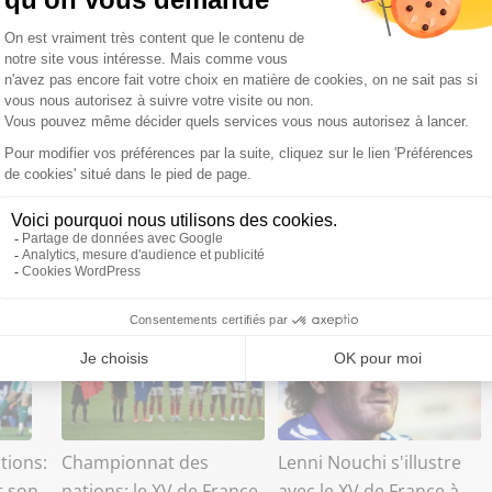
tions:
Championnat des
Lenni Nouchi s'illustre
t son
nations: le XV de France
avec le XV de France à