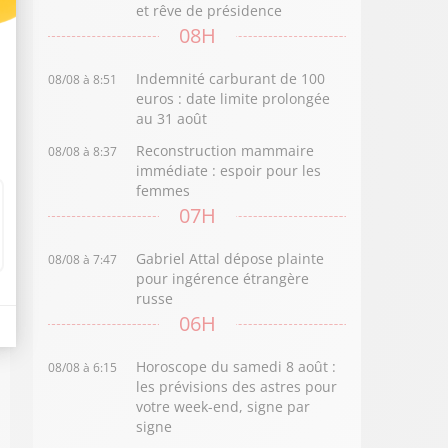
et rêve de présidence
08H
Indemnité carburant de 100
08/08 à 8:51
euros : date limite prolongée
au 31 août
Reconstruction mammaire
08/08 à 8:37
immédiate : espoir pour les
femmes
07H
Gabriel Attal dépose plainte
08/08 à 7:47
pour ingérence étrangère
russe
06H
Horoscope du samedi 8 août :
08/08 à 6:15
les prévisions des astres pour
votre week-end, signe par
signe