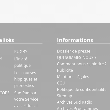
lités
Informations
Dossier de presse
RUGBY
QUI SOMMES-NOUS ?
ue
L'invité
Comment nous rejoindre ?
politique
Publicité
S
Les courses
Mentions Légales
hippiques et
CGU
pronostics
Politique de confidentialité
COPE
Sud Radio à
Sitemap
votre Service
Archives Sud Radio
avec Fiducial
Archives Programmes