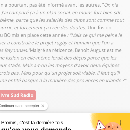
n'a pourtant pas été informé avant les autres. "
On n'a
. J'ai comparé ça à un plan social, en moins fort bien sûr.
oblème, parce que les salariés des clubs sont comme tout
nourrir, et forcement ça crée des doutes."
Une fusion
 du BO mis en place cette année
: "Mais ce qui me peine le
inuer à construire le projet rugby et humain que l'on a
es Bayonnais."
Malgré sa réticence, Benoît August estime
e fusion en elle-même ferait des déçus parce que les
eur stade. Mais a-t-on les moyens d'avoir deux équipes
ois pas. Mais pour qu'un projet soit viable, il faut qu'il
 une entité basque à la manière des provinces en Irlande ?"
ivre Sud Radio