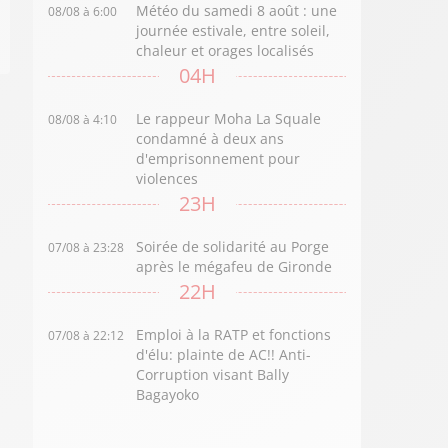
Météo du samedi 8 août : une
08/08 à 6:00
journée estivale, entre soleil,
chaleur et orages localisés
04H
Le rappeur Moha La Squale
08/08 à 4:10
condamné à deux ans
d'emprisonnement pour
violences
23H
Soirée de solidarité au Porge
07/08 à 23:28
après le mégafeu de Gironde
22H
Emploi à la RATP et fonctions
07/08 à 22:12
d'élu: plainte de AC!! Anti-
Corruption visant Bally
Bagayoko