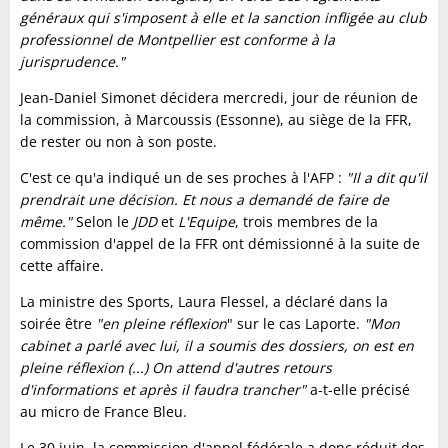
généraux qui s'imposent à elle et la sanction infligée au club
professionnel de Montpellier est conforme à la
jurisprudence."
Jean-Daniel Simonet décidera mercredi, jour de réunion de
la commission, à Marcoussis (Essonne), au siège de la FFR,
de rester ou non à son poste.
C'est ce qu'a indiqué un de ses proches à l'AFP :
"Il a dit qu'il
prendrait une décision. Et nous a demandé de faire de
même."
Selon le
JDD
et
L'Equipe
, trois membres de la
commission d'appel de la FFR ont démissionné à la suite de
cette affaire.
La ministre des Sports, Laura Flessel, a déclaré dans la
soirée être
"en pleine réflexion
" sur le cas Laporte.
"Mon
cabinet a parlé avec lui, il a soumis des dossiers, on est en
pleine réflexion (...) On attend d'autres retours
d'informations et après il faudra trancher"
a-t-elle précisé
au micro de France Bleu.
Le 30 juin, la commission d'appel fédérale a donc réduit des