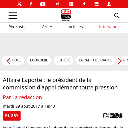
Podcasts
Grille
Articles
Intervenez
POLITIQUE
ECONOMIE
SOCIÉTÉ
LA RADIO DE L'AUTO
LA 
Affaire Laporte : le président de la
commission d'appel dément toute pression
Par La rédaction
mardi 29 août 2017 à 18:43
RUGBY
Jean-Daniel Simonet, président de la commission d'appel de la