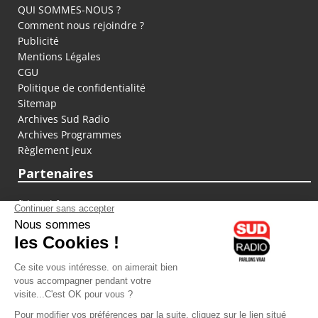
QUI SOMMES-NOUS ?
Comment nous rejoindre ?
Publicité
Mentions Légales
CGU
Politique de confidentialité
Sitemap
Archives Sud Radio
Archives Programmes
Règlement jeux
Partenaires
fiducial.fr
lyoncapitale.fr
olympique-et-lyonnais.com
L'application Iphone / Android
Téléchargez l'application