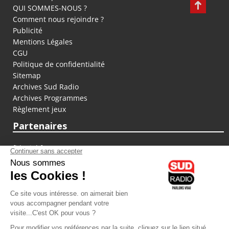
QUI SOMMES-NOUS ?
Comment nous rejoindre ?
Publicité
Mentions Légales
CGU
Politique de confidentialité
Sitemap
Archives Sud Radio
Archives Programmes
Règlement jeux
Partenaires
fiducial.fr
lyoncapitale.fr
olympique-et-lyonnais.com
L'application Iphone / Android
Téléchargez l'application