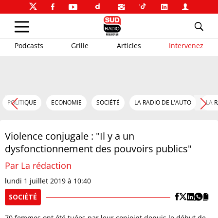
Podcasts
Grille
Articles
Intervenez
POLITIQUE
ECONOMIE
SOCIÉTÉ
LA RADIO DE L'AUTO
LA 
Violence conjugale : "Il y a un
dysfonctionnement des pouvoirs publics"
Par La rédaction
lundi 1 juillet 2019 à 10:40
SOCIÉTÉ
70 femmes ont été tuées par leur conjoint depuis le début de