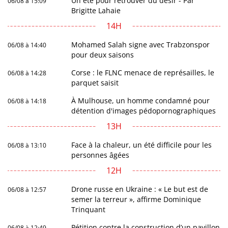
Un été pour retrouver du désir - Par
06/08 à 15:09
Brigitte Lahaie
14H
Mohamed Salah signe avec Trabzonspor
06/08 à 14:40
pour deux saisons
Corse : le FLNC menace de représailles, le
06/08 à 14:28
parquet saisit
À Mulhouse, un homme condamné pour
06/08 à 14:18
détention d'images pédopornographiques
13H
Face à la chaleur, un été difficile pour les
06/08 à 13:10
personnes âgées
12H
Drone russe en Ukraine : « Le but est de
06/08 à 12:57
semer la terreur », affirme Dominique
Trinquant
Pétition contre la construction d’un pavillon
06/08 à 12:49