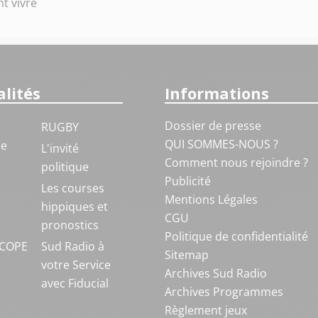
t vivre
lités
Informations
Dossier de presse
RUGBY
QUI SOMMES-NOUS ?
ue
L'invité
Comment nous rejoindre ?
politique
Publicité
S
Les courses
Mentions Légales
hippiques et
CGU
pronostics
Politique de confidentialité
COPE
Sud Radio à
Sitemap
votre Service
Archives Sud Radio
avec Fiducial
Archives Programmes
Règlement jeux