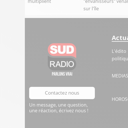
multiplient
"envahisseurs" venan
sur l'île
Actua
L'édito
politiq
MEDIA
Contactez nous
HOROS
Un message, une question,
une réaction, écrivez nous !