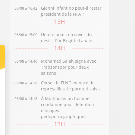
Gianni Infantino peut-il rester
06/08 à 16:42
président de la FIFA ?
15H
Un été pour retrouver du
06/08 à 15:09
désir - Par Brigitte Lahaie
14H
Mohamed Salah signe avec
06/08 à 14:40
Trabzonspor pour deux
saisons
Corse : le FLNC menace de
06/08 à 14:28
représailles, le parquet saisit
À Mulhouse, un homme
06/08 à 14:18
condamné pour détention
d'images
pédopornographiques
13H