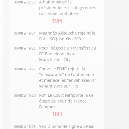
A huit mois de la
06/08 à 22:37
présidentielle, les ingérences
russes se multiplient
19H
Maghnès Akliouche rejoint le
06/08 à 19:31
Paris SG jusqu'en 2031
Rodri négocie un transfert au
06/08 à 19:28
FC Barcelone depuis
Manchester City
Corse: le FLNC rejette la
06/08 à 19:27
"mascarade" de l'autonomie
et menace les "envahisseurs"
venant vivre sur l'île
Kim Le Court remporte la 6e
06/08 à 19:20
étape du Tour de France
Femmes
18H
Yan Diomandé signe au Real
06/08 à 18:08