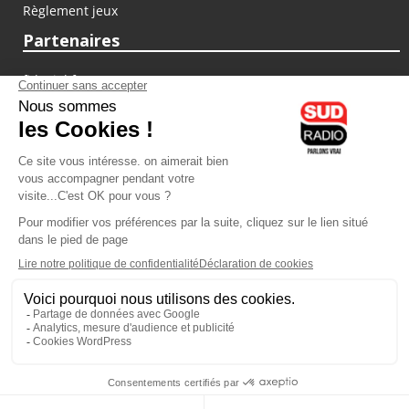
Règlement jeux
Partenaires
fiducial.fr
lyoncapitale.fr
olympique-et-lyonnais.com
L'application Iphone / Android
Téléchargez l'application
Les cookies
Gestion des cookies
Crédit photos : ©Sud Radio / Pierre Olivier
07H00
-
10H00
10H00 - 11H00
Laurence Péraud