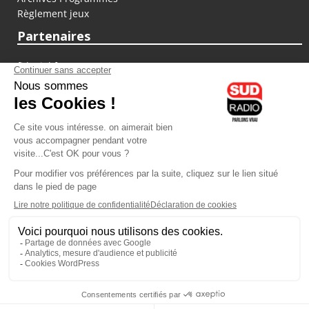
Règlement jeux
Partenaires
fiducial.fr
lyoncapitale.fr
olympique-et-lyonnais.com
L'application Iphone / Android
Téléchargez l'application
Les cookies
Gestion des cookies
Crédit photos : ©Sud Radio / Pierre Olivier
13H00
-
13H30
13H30 - 14H00