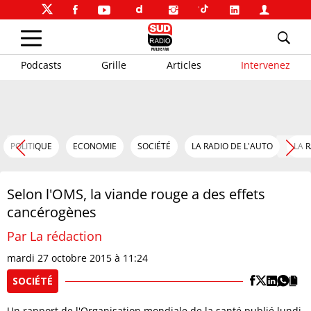
Podcasts
Grille
Articles
Intervenez
POLITIQUE
ECONOMIE
SOCIÉTÉ
LA RADIO DE L'AUTO
LA 
Selon l'OMS, la viande rouge a des effets
cancérogènes
Par La rédaction
mardi 27 octobre 2015 à 11:24
SOCIÉTÉ
Un rapport de l'Organisation mondiale de la santé publié lundi