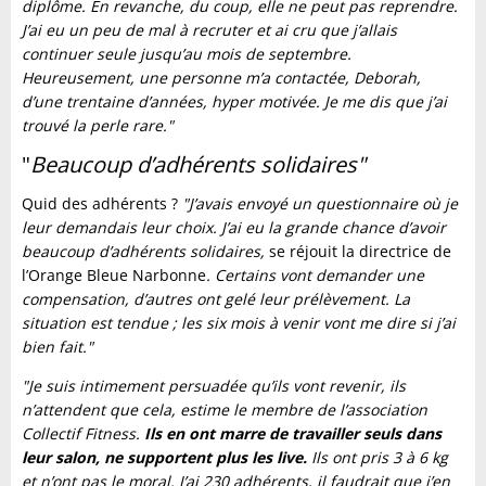
diplôme. En revanche, du coup, elle ne peut pas reprendre.
J’ai eu un peu de mal à recruter et ai cru que j’allais
continuer seule jusqu’au mois de septembre.
Heureusement, une personne m’a contactée, Deborah,
d’une trentaine d’années, hyper motivée. Je me dis que j’ai
trouvé la perle rare."
"
Beaucoup d’adhérents solidaires"
Quid des adhérents ?
"J’avais envoyé un questionnaire où je
leur demandais leur choix. J’ai eu la grande chance d’avoir
beaucoup d’adhérents solidaires,
se réjouit la directrice de
l’Orange Bleue Narbonne
. Certains vont demander une
compensation, d’autres ont gelé leur prélèvement. La
situation est tendue ; les six mois à venir vont me dire si j’ai
bien fait."
"Je suis intimement persuadée qu’ils vont revenir, ils
n’attendent que cela, estime le membre de l’association
Collectif Fitness.
Ils en ont marre de travailler seuls dans
leur salon, ne supportent plus les live.
Ils ont pris 3 à 6 kg
et n’ont pas le moral. J’ai 230 adhérents, il faudrait que j’en