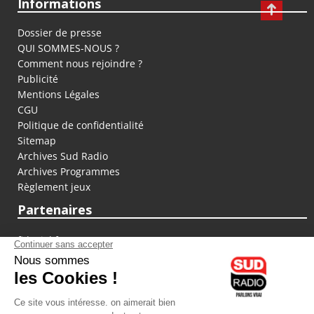
Informations
Dossier de presse
QUI SOMMES-NOUS ?
Comment nous rejoindre ?
Publicité
Mentions Légales
CGU
Politique de confidentialité
Sitemap
Archives Sud Radio
Archives Programmes
Règlement jeux
Partenaires
fiducial.fr
lyoncapitale.fr
olympique-et-lyonnais.com
L'application Iphone / Android