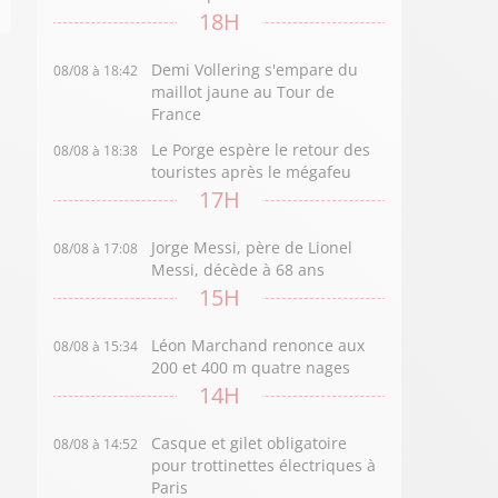
18H
Demi Vollering s'empare du
08/08 à 18:42
maillot jaune au Tour de
France
Le Porge espère le retour des
08/08 à 18:38
touristes après le mégafeu
17H
Jorge Messi, père de Lionel
08/08 à 17:08
Messi, décède à 68 ans
15H
Léon Marchand renonce aux
08/08 à 15:34
200 et 400 m quatre nages
14H
Casque et gilet obligatoire
08/08 à 14:52
pour trottinettes électriques à
Paris