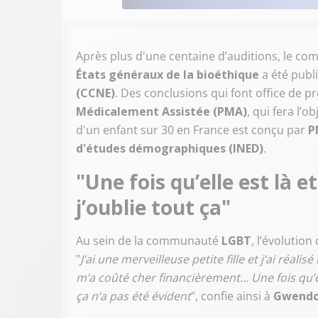
Après plus d'une centaine d’auditions, le co
États généraux de la bioéthique
a été publi
(CCNE)
. Des conclusions qui font office de p
Médicalement Assistée (PMA)
, qui fera l’
d'un enfant sur 30 en France est conçu par
P
d'études démographiques (INED)
.
"Une fois qu’elle est là e
j’oublie tout ça"
Au sein de la communauté
LGBT
, l’évolution
"
J’ai une merveilleuse petite fille et j’ai réal
m’a coûté cher financièrement… Une fois qu’ell
ça n’a pas été évident
", confie ainsi à
Gwendo