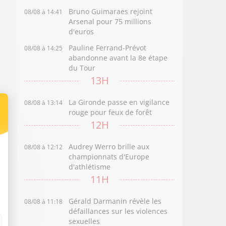
Bruno Guimaraes rejoint
08/08 à 14:41
Arsenal pour 75 millions
d'euros
Pauline Ferrand-Prévot
08/08 à 14:25
abandonne avant la 8e étape
du Tour
13H
La Gironde passe en vigilance
08/08 à 13:14
rouge pour feux de forêt
12H
Audrey Werro brille aux
08/08 à 12:12
championnats d'Europe
d'athlétisme
11H
Gérald Darmanin révèle les
08/08 à 11:18
défaillances sur les violences
sexuelles