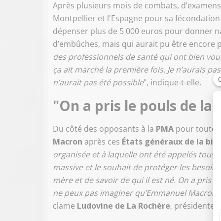
Après plusieurs mois de combats, d’examens 
Montpellier et l'Espagne pour sa fécondation
dépenser plus de 5 000 euros pour donner na
d’embûches, mais qui aurait pu être encore pl
des professionnels de santé qui ont bien voul
ça ait marché la première fois. Je n’aurais 
n’aurait pas été possible
", indique-t-elle.
"On a pris le pouls de la 
Du côté des opposants à la
PMA
pour toutes
Macron
après ces
États généraux de la bio
organisée et à laquelle ont été appelés tous 
massive et le souhait de protéger les besoins 
mère et de savoir de qui il est né. On a pris le
ne peux pas imaginer qu’Emmanuel Macron man
clame
Ludovine de La Rochère
, présidente 