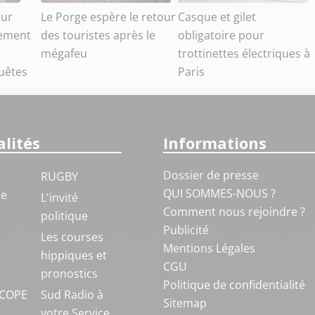
sur
Le Porge espère le retour
Casque et gilet
nement
des touristes après le
obligatoire pour
mégafeu
trottinettes électriques à
uêtes
Paris
lités
Informations
Dossier de presse
RUGBY
QUI SOMMES-NOUS ?
ue
L'invité
Comment nous rejoindre ?
politique
Publicité
S
Les courses
Mentions Légales
hippiques et
CGU
pronostics
Politique de confidentialité
COPE
Sud Radio à
Sitemap
votre Service