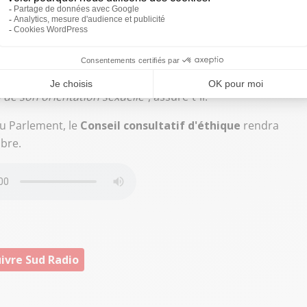
ésents en nombre dans ces
États généraux de la
es familles homoparentales,
Alexandre Urvitz
, à préférer
les. "
On n’est pas vraiment masochiste, on n’a pas envie
our ça qu’on n’est pas venu répondre à ces débats, mais on
France, on ne peut pas réserver un geste médical à une
 de son orientation sexuelle
", assure-t-il.
au Parlement, le
Conseil consultatif d'éthique
rendra
mbre.
ivre Sud Radio