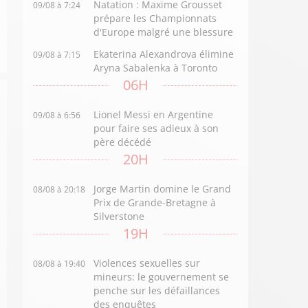
Natation : Maxime Grousset
09/08 à 7:24
prépare les Championnats
d'Europe malgré une blessure
Ekaterina Alexandrova élimine
09/08 à 7:15
Aryna Sabalenka à Toronto
06H
Lionel Messi en Argentine
09/08 à 6:56
pour faire ses adieux à son
père décédé
20H
Jorge Martin domine le Grand
08/08 à 20:18
Prix de Grande-Bretagne à
Silverstone
19H
Violences sexuelles sur
08/08 à 19:40
mineurs: le gouvernement se
penche sur les défaillances
des enquêtes