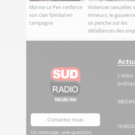
Marine Le Pen renforce
Violences sexuelles 
son clan familial en
mineurs: le gouver
campagne
se penche sur les
défaillances des enq
Actua
L'édito
politiq
MEDIA
Contactez nous
HOROS
Un message, une question,