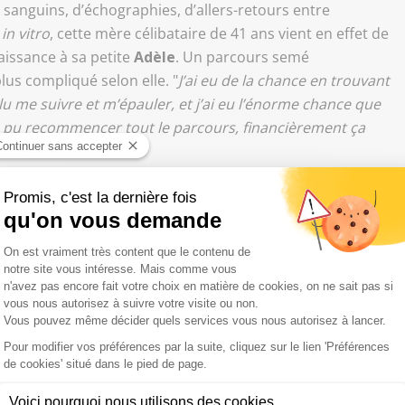
sanguins, d’échographies, d’allers-retours entre
in vitro
, cette mère célibataire de 41 ans vient en effet de
issance à sa petite
Adèle
. Un parcours semé
us compliqué selon elle. "
J’ai eu de la chance en trouvant
u me suivre et m’épauler, et j’ai eu l’énorme chance que
pas pu recommencer tout le parcours, financièrement ça
société française"
, on veut aujourd’hui mettre la pression sur
Emmanuel
éthique
. "
De manière incontestable, cette consultation
ceux qui souhaitaient y participer montre une opposition
du plus vulnérable, l’enfant, de connaître son père et sa
 pouls de la société française et de l’opinion publique. Je
que de raison et de sagesse et insiste sur ce sujet
",
de la
Manif pour tous
.