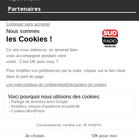
Partenaires
fiducial.fr
lyoncapitale.fr
olympique-et-lyonnais.com
L'application Iphone / Android
Téléchargez l'application
Les cookies
Gestion des cookies
Crédit photos : ©Sud Radio / Pierre Olivier
20H00
-
21H00
21H00 - 22H00
Jacques Pessis
Alexandre Delovane
Les clefs d'une vie
C'est votre avenir