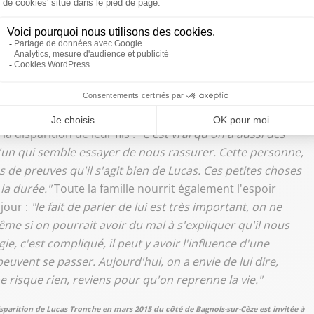
 ça avait été fait pour Lucas, ça serait fait toutes les
isparaissent, il y en a
énormément. La plupart sont
enlèvement était systématiquement lancée, il y aurait une
e fait que Lucas nous entende"
s'accrocher, c'est ce que les parents de Lucas ont choisi,
a disparition de leur fils :
"C'est vrai qu'on a aussi des
un qui semble essayer de nous rassurer. Cette personne,
 de preuves qu'il s'agit bien de Lucas. Ces petites choses
a durée."
Toute la famille nourrit également l'espoir
 jour :
"le fait de parler de lui est très important, on ne
ême si on pourrait avoir du mal à s'expliquer qu'il nous
e, c'est compliqué, il peut y avoir l'influence d'une
peuvent se passer. Aujourd'hui, on a envie de lui dire,
e risque rien, reviens pour qu'on reprenne la vie."
sparition de Lucas Tronche en mars 2015 du côté de Bagnols-sur-Cèze est invitée à