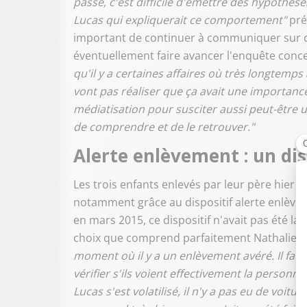
passé, c'est difficile d'émettre des hypothèses
Lucas qui expliquerait ce comportement"
préc
important de continuer à communiquer sur ce
éventuellement faire avancer l'enquête conce
qu'il y a certaines affaires où très longtemp
vont pas réaliser que ça avait une importanc
médiatisation pour susciter aussi peut-être
de comprendre et de le retrouver."
Alerte enlèvement : un disp
Les trois enfants enlevés par leur père hier 
notamment grâce au dispositif alerte enlèvem
en mars 2015, ce dispositif n'avait pas été la
choix que comprend parfaitement Nathalie 
moment où il y a un enlèvement avéré. Il faut
vérifier s'ils voient effectivement la personne
Lucas s'est volatilisé, il n'y a pas eu de voi