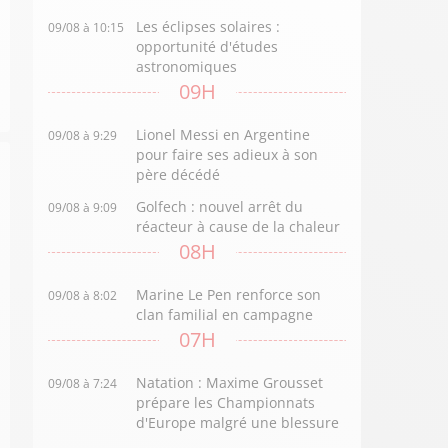
Les éclipses solaires :
09/08 à 10:15
opportunité d'études
astronomiques
09H
Lionel Messi en Argentine
09/08 à 9:29
pour faire ses adieux à son
père décédé
Golfech : nouvel arrêt du
09/08 à 9:09
réacteur à cause de la chaleur
08H
Marine Le Pen renforce son
09/08 à 8:02
clan familial en campagne
07H
Natation : Maxime Grousset
09/08 à 7:24
prépare les Championnats
d'Europe malgré une blessure