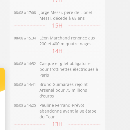
Jorge Messi, père de Lionel
08/08 à 17:08
Messi, décède à 68 ans
15H
Léon Marchand renonce aux
08/08 à 15:34
200 et 400 m quatre nages
14H
Casque et gilet obligatoire
08/08 à 14:52
pour trottinettes électriques à
Paris
Bruno Guimaraes rejoint
08/08 à 14:41
Arsenal pour 75 millions
d'euros
Pauline Ferrand-Prévot
08/08 à 14:25
abandonne avant la 8e étape
du Tour
13H