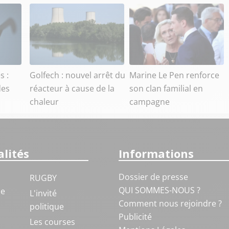
s :
Golfech : nouvel arrêt du
Marine Le Pen renforce
des
réacteur à cause de la
son clan familial en
chaleur
campagne
lités
Informations
Dossier de presse
RUGBY
QUI SOMMES-NOUS ?
ue
L'invité
Comment nous rejoindre ?
politique
Publicité
S
Les courses