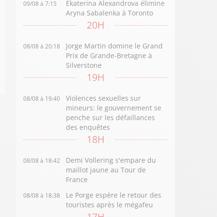
Ekaterina Alexandrova élimine
09/08 à 7:15
Aryna Sabalenka à Toronto
20H
Jorge Martin domine le Grand
08/08 à 20:18
Prix de Grande-Bretagne à
Silverstone
19H
Violences sexuelles sur
08/08 à 19:40
mineurs: le gouvernement se
penche sur les défaillances
des enquêtes
18H
Demi Vollering s'empare du
08/08 à 18:42
maillot jaune au Tour de
France
Le Porge espère le retour des
08/08 à 18:38
touristes après le mégafeu
17H