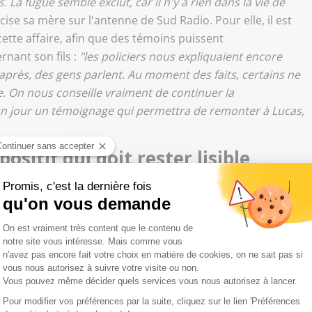
. La fugue semble exclut, car il n'y a rien dans la vie de
ise sa mère sur l'antenne de Sud Radio. Pour elle, il est
tte affaire, afin que des témoins puissent
rnant son fils :
"les policiers nous expliquaient encore
s après, des gens parlent. Au moment des faits, certains ne
e. On nous conseille vraiment de continuer la
 un jour un témoignage qui permettra de remonter à Lucas,
ositif qui doit rester lisible
matin dans le Rhône ont été retrouvés le soir même,
ent qui a été déclenché. Lors de la disparition de Lucas
ncé tout de suite après le signalement de sa disparition, un
Tronche.
"Une alerte enlèvement se déclenche à partir du
 donner des explications aux gens pour qu'ils puissent
 qui est susceptible d'avoir enlevé l'enfant. Dans notre cas,
tures aperçues, c'est un contexte complètement différent. On