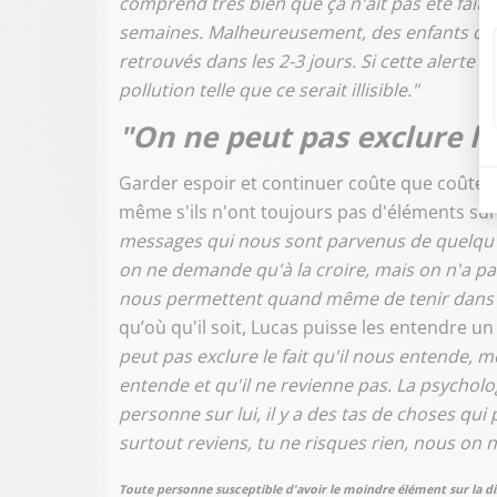
comprend très bien que ça n'ait pas été fait. Si
semaines. Malheureusement, des enfants qui d
retrouvés dans les 2-3 jours. Si cette alerte 
pollution telle que ce serait illisible."
"On ne peut pas exclure l
Garder espoir et continuer coûte que coûte à 
même s'ils n'ont toujours pas d'éléments sur l
messages qui nous sont parvenus de quelqu'
on ne demande qu'à la croire, mais on n'a pas
nous permettent quand même de tenir dans l
qu’où qu'il soit, Lucas puisse les entendre un
peut pas exclure le fait qu'il nous entende, m
entende et qu'il ne revienne pas. La psychologi
personne sur lui, il y a des tas de choses qui 
surtout reviens, tu ne risques rien, nous on n
Toute personne susceptible d'avoir le moindre élément sur la di