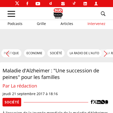
Podcasts
Grille
Articles
Intervenez
POLITIQUE
ECONOMIE
SOCIÉTÉ
LA RADIO DE L'AUTO
LA 
Maladie d'Alzheimer : "Une succession de
peines" pour les familles
Par La rédaction
jeudi 21 septembre 2017 à 18:16
SOCIÉTÉ
À l'occasion de la journée mondiale de la maladie d'Alzheimer,