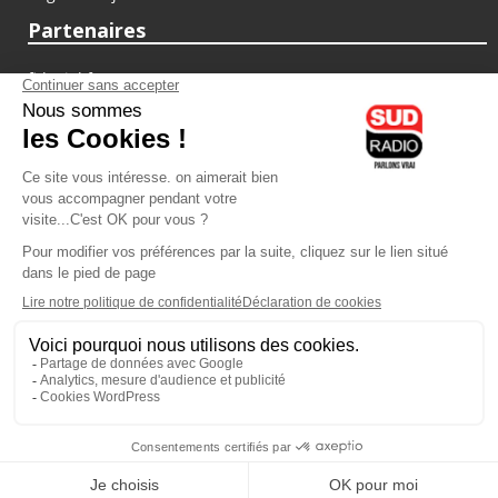
Partenaires
fiducial.fr
lyoncapitale.fr
olympique-et-lyonnais.com
L'application Iphone / Android
Téléchargez l'application
Les cookies
Gestion des cookies
Crédit photos : ©Sud Radio / Pierre Olivier
07H00
-
10H00
10H00 - 13H00
Jacques Cardoze
Noémie Halioua
Le Grand Matin
Les débats de l'été