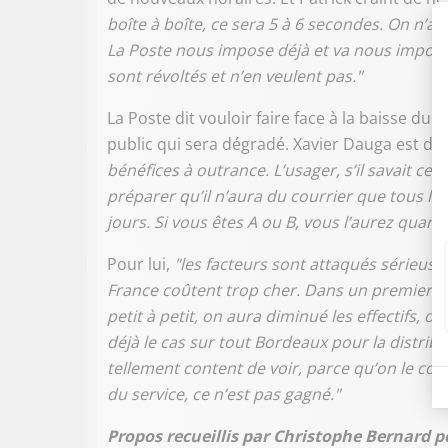
boîte à boîte, ce sera 5 à 6 secondes. On n’
La Poste nous impose déjà et va nous impose
sont révoltés et n’en veulent pas."
La Poste dit vouloir faire face à la baisse du t
public qui sera dégradé. Xavier Dauga est dé
bénéfices à outrance. L’usager, s’il savait ce 
préparer qu’il n’aura du courrier que tous les
jours. Si vous êtes A ou B, vous l’aurez quan
Pour lui,
"les facteurs sont attaqués sérieusem
France coûtent trop cher. Dans un premier tem
petit à petit, on aura diminué les effectifs, on
déjà le cas sur tout Bordeaux pour la distribu
tellement content de voir, parce qu’on le conn
du service, ce n’est pas gagné."
Propos recueillis par Christophe Bernard 