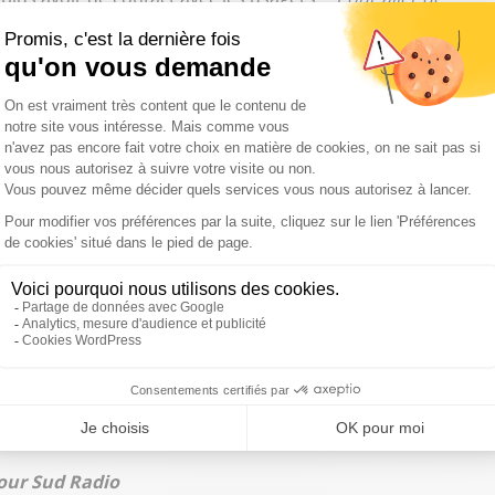
aura donc même plus le temps de dire bonjour, parce que
r encore plus des cadences intenables. Tous les facteurs
rafic courrier, mais pour les syndicats, c’est le service
légué Sud-PTT :
"C’est une décision de La Poste de faire des
qu’on est en train de lui préparer… On est en train de lui
 trois jours. Si vous êtes C, vous aurez du courrier tous les
d on pourra."
ent sur leurs conditions de travail" : "76 000 facteurs en
ps, on va les faire distribuer tout le temps. Et quand,
 mettra de la sous-traitance. Ce n’est pas de la fiction. C’est
tion des colis. Bientôt, notre cher facteur qu’on est
aît, ce sera un sous-traitant. Je pense que, pour la qualité
pour Sud Radio