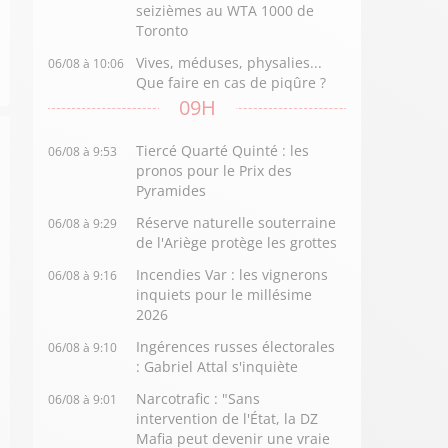
seizièmes au WTA 1000 de
Toronto
Vives, méduses, physalies...
06/08 à 10:06
Que faire en cas de piqûre ?
09H
Tiercé Quarté Quinté : les
06/08 à 9:53
pronos pour le Prix des
Pyramides
Réserve naturelle souterraine
06/08 à 9:29
de l'Ariège protège les grottes
Incendies Var : les vignerons
06/08 à 9:16
inquiets pour le millésime
2026
Ingérences russes électorales
06/08 à 9:10
: Gabriel Attal s'inquiète
Narcotrafic : "Sans
06/08 à 9:01
intervention de l'État, la DZ
Mafia peut devenir une vraie