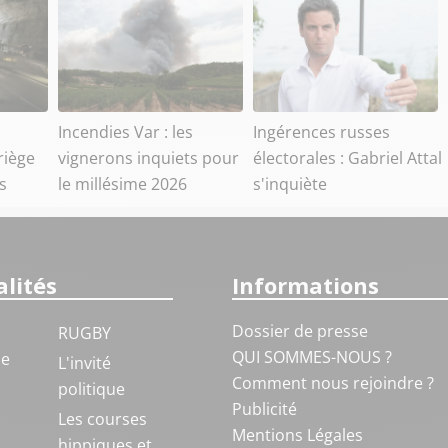
Incendies Var : les
Ingérences russes
riège
vignerons inquiets pour
électorales : Gabriel Attal
s
le millésime 2026
s'inquiète
lités
Informations
Dossier de presse
RUGBY
QUI SOMMES-NOUS ?
ue
L'invité
Comment nous rejoindre ?
politique
Publicité
S
Les courses
Mentions Légales
hippiques et