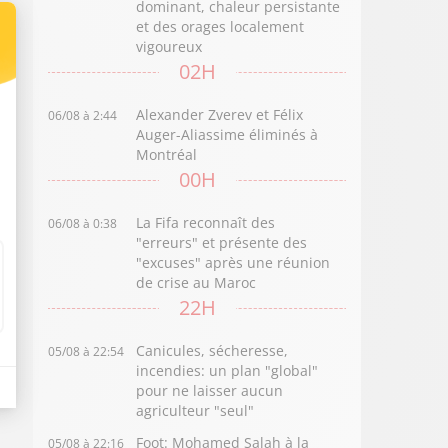
dominant, chaleur persistante
et des orages localement
vigoureux
02H
Alexander Zverev et Félix
06/08 à 2:44
Auger-Aliassime éliminés à
Montréal
00H
La Fifa reconnaît des
06/08 à 0:38
"erreurs" et présente des
"excuses" après une réunion
de crise au Maroc
22H
Canicules, sécheresse,
05/08 à 22:54
incendies: un plan "global"
pour ne laisser aucun
agriculteur "seul"
Foot: Mohamed Salah à la
05/08 à 22:16