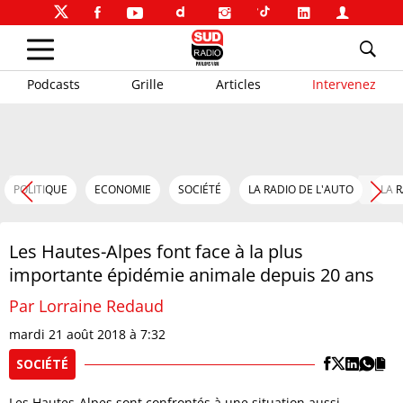
Podcasts
Grille
Articles
Intervenez
POLITIQUE
ECONOMIE
SOCIÉTÉ
LA RADIO DE L'AUTO
LA 
Les Hautes-Alpes font face à la plus
importante épidémie animale depuis 20 ans
Par Lorraine Redaud
mardi 21 août 2018 à 7:32
SOCIÉTÉ
Les Hautes-Alpes sont confrontés à une situation aussi