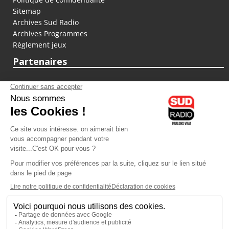
Sitemap
Archives Sud Radio
Archives Programmes
Règlement jeux
Partenaires
fiducial.fr
lyoncapitale.fr
olympique-et-lyonnais.com
L'application Iphone / Android
Téléchargez l'application
Les cookies
Gestion des cookies