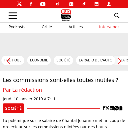
Podcasts
Grille
Articles
Intervenez
POLITIQUE
ECONOMIE
SOCIÉTÉ
LA RADIO DE L'AUTO
LA 
Les commissions sont-elles toutes inutiles ?
Par La rédaction
jeudi 10 janvier 2019 à 7:11
SOCIÉTÉ
La polémique sur le salaire de Chantal Jouanno met un coup de
projecteur sur les commissions pilotées par des hauts