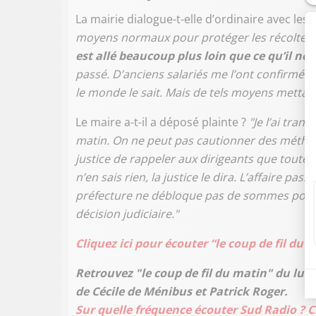
La mairie dialogue-t-elle d’ordinaire avec les 
moyens normaux pour protéger les récoltes, i
est allé beaucoup plus loin que ce qu’il nou
passé. D’anciens salariés me l’ont confirmé. 
le monde le sait. Mais de tels moyens mettant
Le maire a-t-il a déposé plainte ?
"Je l’ai tra
matin. On ne peut pas cautionner des méthodes
justice de rappeler aux dirigeants que toute
n’en sais rien, la justice le dira. L’affaire p
préfecture ne débloque pas de sommes pour a
décision judiciaire."
Cliquez ici pour écouter “le coup de fil du 
Retrouvez "le coup de fil du matin" du lun
de Cécile de Ménibus et Patrick Roger.
Sur quelle fréquence écouter Sud Radio ? Cl