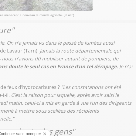
ées menacent à nouveau le monde agricole. (© AFP)
ure"
ble. On n’a jamais vu dans le passé de fumées aussi
de Lavaur (Tarn).
Jamais la route départementale qui
s nous n’avions dû mobiliser autant de pompiers, de
sans doute le seul cas en France d’un tel dérapage.
Je n’ai
it de feux d’hydrocarbures ?
"Les constatations ont été
-t-il.
C’est la raison pour laquelle, après avoir saisi le
i matin, celui-ci a mis en garde à vue l’un des dirigeants
amené à mettre sous scellées des récipients
elle."
ger la vie des gens"