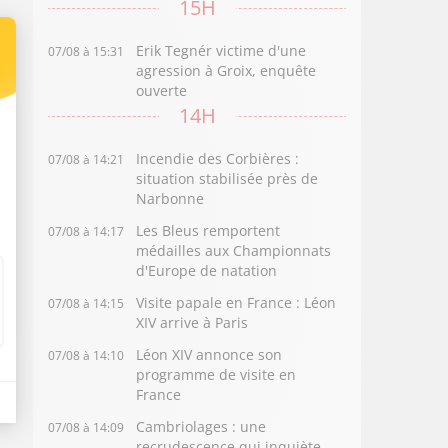
15H
Erik Tegnér victime d'une
07/08 à 15:31
agression à Groix, enquête
ouverte
14H
Incendie des Corbières :
07/08 à 14:21
situation stabilisée près de
Narbonne
Les Bleus remportent
07/08 à 14:17
médailles aux Championnats
d'Europe de natation
Visite papale en France : Léon
07/08 à 14:15
XIV arrive à Paris
Léon XIV annonce son
07/08 à 14:10
programme de visite en
France
Cambriolages : une
07/08 à 14:09
recrudescence qui inquiète