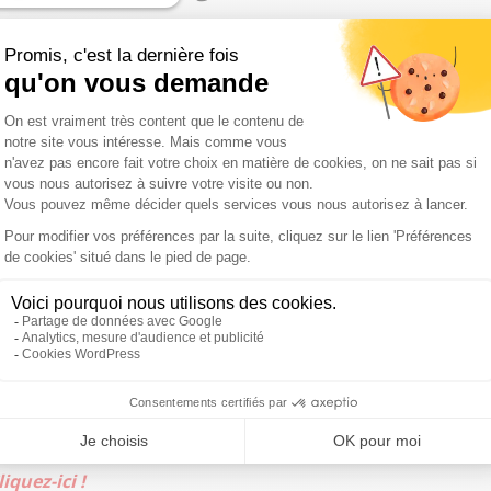
arboriculteurs ?
"Quand le domaine décide d’utiliser des
l nous appelle, bien sûr
, confirme Bernard Carayon.
Là, il
s avait dit.
Je n’ai jamais vu de tels moyens utilisés par le
Cette année, le gel a été d’une ampleur exceptionnelle, tout
 en danger la vie des gens, c’est inadmissible."
nsmise au procureur de la République dès samedi 17 avril au
 en infraction avec la réglementation de l’État. À la
s les méthodes ne sont pas bonnes.
"Que risquent-ils ?
"Je
assera en audience au mois d’octobre. Je souhaite que la
ider cette entreprise tant que l’on n’aura pas de
matin”
di au vendredi à 7h12 sur Sud Radio, dans la matinale
iquez-ici !