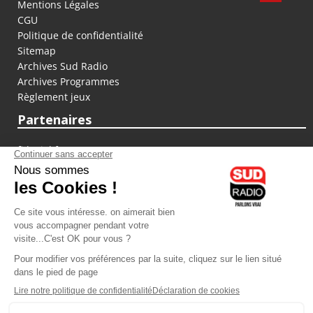
Mentions Légales
CGU
Politique de confidentialité
Sitemap
Archives Sud Radio
Archives Programmes
Règlement jeux
Partenaires
fiducial.fr
lyoncapitale.fr
olympique-et-lyonnais.com
L'application Iphone / Android
Téléchargez l'application
Les cookies
Gestion des cookies