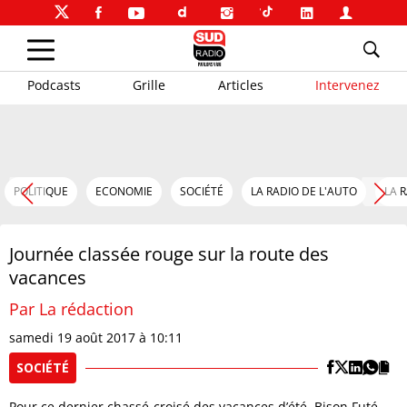
Podcasts
Grille
Articles
Intervenez
POLITIQUE
ECONOMIE
SOCIÉTÉ
LA RADIO DE L'AUTO
LA 
Journée classée rouge sur la route des
vacances
Par La rédaction
samedi 19 août 2017 à 10:11
SOCIÉTÉ
Pour ce dernier chassé-croisé des vacances d’été, Bison Futé