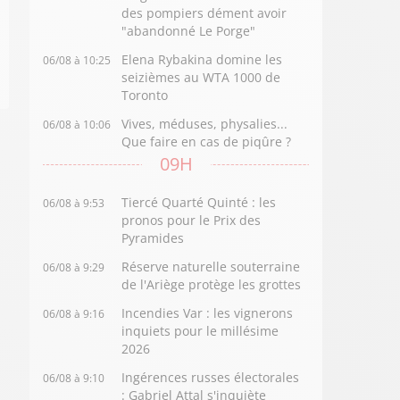
des pompiers dément avoir
"abandonné Le Porge"
Elena Rybakina domine les
06/08 à 10:25
seizièmes au WTA 1000 de
Toronto
Vives, méduses, physalies...
06/08 à 10:06
Que faire en cas de piqûre ?
09H
Tiercé Quarté Quinté : les
06/08 à 9:53
pronos pour le Prix des
Pyramides
Réserve naturelle souterraine
06/08 à 9:29
de l'Ariège protège les grottes
Incendies Var : les vignerons
06/08 à 9:16
inquiets pour le millésime
2026
Ingérences russes électorales
06/08 à 9:10
: Gabriel Attal s'inquiète