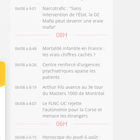
Narcotrafic : "Sans
06/08 à 9:01
intervention de l'État, la DZ
Mafia peut devenir une vraie
mafia"
08H
Mortalité infantile en France :
06/08 à 8:48
les vrais chiffres cachés ?
Centre renforcé d'urgences
06/08 à 8:26
psychiatriques apaise les
patients
Arthur Fils avance au 3e tour
06/08 à 8:19
du Masters 1000 de Montréal
Le FLNC-UC rejette
06/08 à 8:07
l'autonomie pour la Corse et
menace les étrangers
06H
Horoscope du jeudi 6 août :
06/08 à 6:15