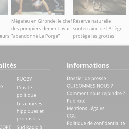
Mégafeu en Gironde: le chef
Réserve naturelle
des pompiers dément avoir
souterraine de l'Ariège
seurs
"abandonné Le Porge"
protège les grottes
lités
Informations
Dossier de presse
RUGBY
QUI SOMMES-NOUS ?
ue
L'invité
Comment nous rejoindre ?
politique
Publicité
S
Les courses
Mentions Légales
hippiques et
CGU
pronostics
Politique de confidentialité
COPE
Sud Radio à