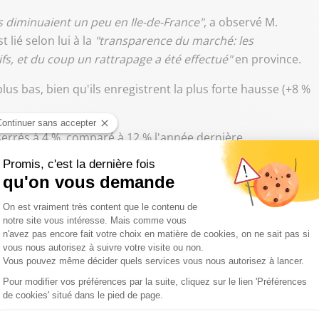
s diminuaient un peu en Ile-de-France"
, a observé M.
lié selon lui à la
"transparence du marché: les
s, et du coup un rattrapage a été effectué"
en province.
plus bas, bien qu'ils enregistrent la plus forte hausse (+8 %
sserrés à 4 %, comparé à 12 % l'année dernière.
ie) est la plus chère avec un tarif horaire net de 14,24
aint-Tropez (12,57 euros).
 compensée par des allègements de charges pour les
. Mais cette année le tarif moyen, charges incluses, a
 CAF pour faire garder leurs jeunes enfants, auxquelles