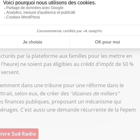
"
pour enrayer la hausse des tarifs, augmenter le recours
ir, juge M. Suchar, pour qui le secteur doit être
"adapté à la
t collecter de manière automatisée les charges de leurs
facturés par la plateforme aux familles pour les mettre en
l'heure) ne soient pas éligibles au crédit d'impôt de 50 %
s versent.
écemment dans une tribune pour une réforme dans le
trait, selon eux, de créer des
"dizaines de milliers"
es finances publiques, proposant un mécanisme qui
 ménages. C'est aussi une demande récurrente de la Fepem
ivre Sud Radio