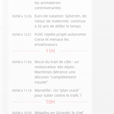
les animaleries
contrevenantes
Euro de natation: Sjöström, de
06/08 à 12:26
retour de maternité, continue
à 32 ans de défier le temps
FLNC rejette projet autonomie
06/08 à 12:21
Corse et menace les
envahisseurs
11H
Recul du trait de côte : un
06/08 à 11:50
restaurateur des Alpes-
Maritimes dénonce une
décision "complètement
injuste"
Marseille : Un “plan crack”
06/08 à 11:16
pour lutter contre le trafic ?
10H
Mégafeu en Gironde: le chef
06/08 à 10:59