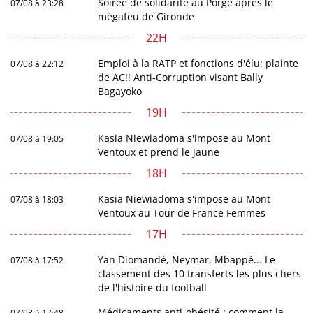
Soirée de solidarité au Porge après le
07/08 à 23:28
mégafeu de Gironde
22H
Emploi à la RATP et fonctions d'élu: plainte
07/08 à 22:12
de AC!! Anti-Corruption visant Bally
Bagayoko
19H
Kasia Niewiadoma s'impose au Mont
07/08 à 19:05
Ventoux et prend le jaune
18H
Kasia Niewiadoma s'impose au Mont
07/08 à 18:03
Ventoux au Tour de France Femmes
17H
Yan Diomandé, Neymar, Mbappé... Le
07/08 à 17:52
classement des 10 transferts les plus chers
de l'histoire du football
Médicaments anti-obésité : comment la
07/08 à 17:48