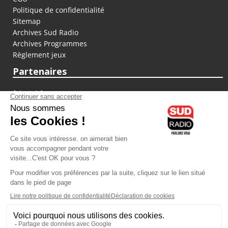
Politique de confidentialité
Sitemap
Archives Sud Radio
Archives Programmes
Règlement jeux
Partenaires
fiducial.fr
lyoncapitale.fr
olympique-et-lyonnais.com
L'application Iphone / Android
Téléchargez l'application
Les cookies
Gestion des cookies