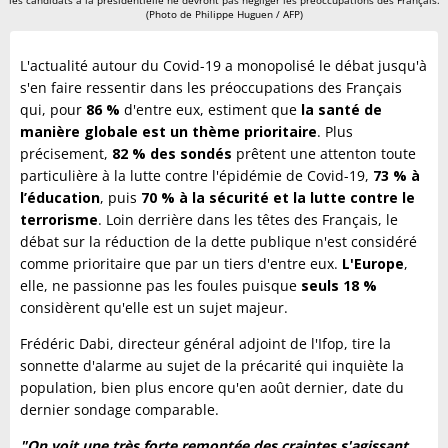
(Photo de Philippe Huguen / AFP)
L'actualité autour du Covid-19 a monopolisé le débat jusqu'à
s'en faire ressentir dans les préoccupations des Français
qui, pour
86 %
d'entre eux, estiment que
la santé de
manière globale est un thème prioritaire
. Plus
précisement,
82 % des sondés
prêtent une attenton toute
particulière à la lutte contre l'épidémie de Covid-19,
73 % à
l’éducation
, puis
70 % à la sécurité et la lutte contre le
terrorisme
. Loin derrière dans les têtes des Français, le
débat sur la réduction de la dette publique n'est considéré
comme prioritaire que par un tiers d'entre eux.
L'Europe
,
elle, ne passionne pas les foules puisque
seuls 18 %
considèrent qu'elle est un sujet majeur.
Frédéric
Dabi,
directeur général adjoint de l'Ifop, tire la
sonnette d'alarme au sujet de la précarité qui inquiète la
population, bien plus encore qu'en août dernier, date du
dernier sondage comparable.
"On voit une très forte remontée des craintes s'agissant