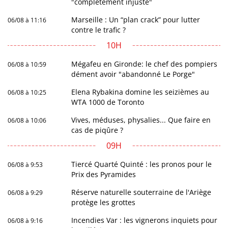
"complètement injuste"
Marseille : Un “plan crack” pour lutter
06/08 à 11:16
contre le trafic ?
10H
Mégafeu en Gironde: le chef des pompiers
06/08 à 10:59
dément avoir "abandonné Le Porge"
Elena Rybakina domine les seizièmes au
06/08 à 10:25
WTA 1000 de Toronto
Vives, méduses, physalies... Que faire en
06/08 à 10:06
cas de piqûre ?
09H
Tiercé Quarté Quinté : les pronos pour le
06/08 à 9:53
Prix des Pyramides
Réserve naturelle souterraine de l'Ariège
06/08 à 9:29
protège les grottes
Incendies Var : les vignerons inquiets pour
06/08 à 9:16