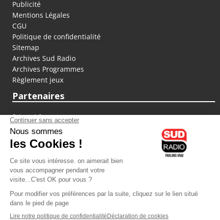
Publicité
Mentions Légales
CGU
Politique de confidentialité
Sitemap
Archives Sud Radio
Archives Programmes
Règlement jeux
Partenaires
fiducial.fr
lyoncapitale.fr
olympique-et-lyonnais.com
L'application Iphone / Android
Téléchargez l'application
Les cookies