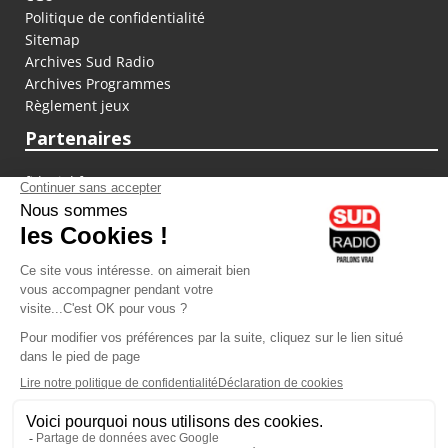
Politique de confidentialité
Sitemap
Archives Sud Radio
Archives Programmes
Règlement jeux
Partenaires
fiducial.fr
lyoncapitale.fr
olympique-et-lyonnais.com
L'application Iphone / Android
Téléchargez l'application
Les cookies
Gestion des cookies