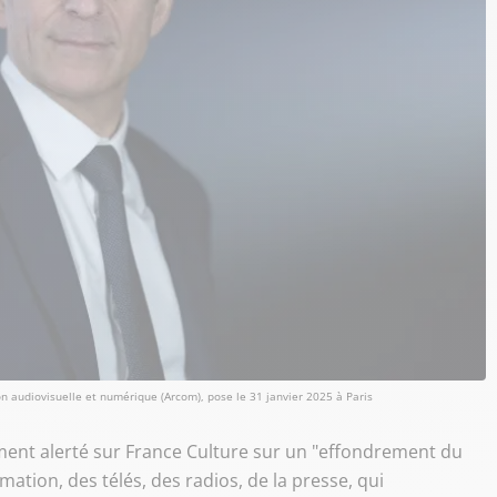
on audiovisuelle et numérique (Arcom), pose le 31 janvier 2025 à Paris
ment alerté sur France Culture sur un "effondrement du
ion, des télés, des radios, de la presse, qui