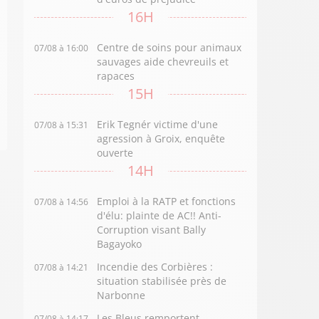
16H
Centre de soins pour animaux
07/08 à 16:00
sauvages aide chevreuils et
rapaces
15H
Erik Tegnér victime d'une
07/08 à 15:31
agression à Groix, enquête
ouverte
14H
Emploi à la RATP et fonctions
07/08 à 14:56
d'élu: plainte de AC!! Anti-
Corruption visant Bally
Bagayoko
Incendie des Corbières :
07/08 à 14:21
situation stabilisée près de
Narbonne
Les Bleus remportent
07/08 à 14:17