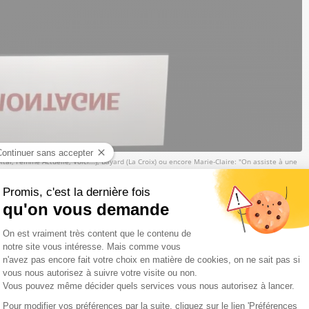
al, Femme Actuelle, Voici...), Bayard (La Croix) ou encore Marie-Claire: "On assiste à une
ement les journalistes" mais aussi les métiers des
s publicitaires, souligne-t-elle auprès de l'AFP.
à venir dans le groupe EBRA, propriété du Crédit Mutuel,
Progrès.
les mais, désormais, "la presse quotidienne régionale