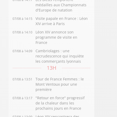
médailles aux Championnats
d'Europe de natation
Visite papale en France : Léon
07/08 à 14:15
XIV arrive à Paris
Léon XIV annonce son
07/08 à 14:10
programme de visite en
France
Cambriolages : une
07/08 à 14:09
recrudescence qui inquiète
les commerçants lyonnais
13H
Tour de France Femmes : le
07/08 à 13:51
Mont Ventoux pour une
première
"Retour en force" progressif
07/08 à 13:17
de la chaleur dans les
prochains jours en France
Léon XIV rencontrera des
07/08 à 13:09