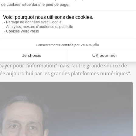
généralisé", selon le sociologue des médias Jean-Marie
daptation mais, là, on est +à l'os+", dit cet expert qui
 médias.
ui vient de loin. Conséquence de l'arrivée d'internet, "de
ayer pour l'information" mais l'autre grande source de
tée aujourd'hui par les grandes plateformes numériques".