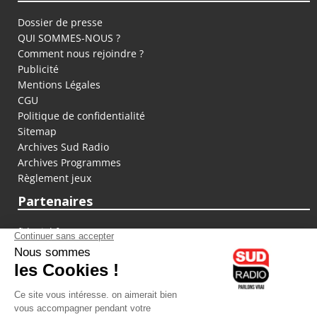
Dossier de presse
QUI SOMMES-NOUS ?
Comment nous rejoindre ?
Publicité
Mentions Légales
CGU
Politique de confidentialité
Sitemap
Archives Sud Radio
Archives Programmes
Règlement jeux
Partenaires
fiducial.fr
lyoncapitale.fr
olympique-et-lyonnais.com
L'application Iphone / Android