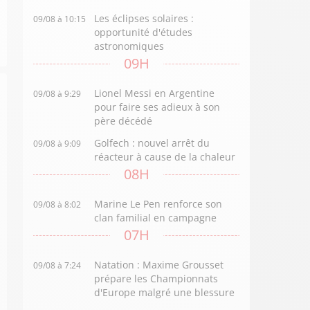
Les éclipses solaires :
09/08 à 10:15
opportunité d'études
astronomiques
09H
Lionel Messi en Argentine
09/08 à 9:29
pour faire ses adieux à son
père décédé
Golfech : nouvel arrêt du
09/08 à 9:09
réacteur à cause de la chaleur
08H
Marine Le Pen renforce son
09/08 à 8:02
clan familial en campagne
07H
Natation : Maxime Grousset
09/08 à 7:24
prépare les Championnats
d'Europe malgré une blessure