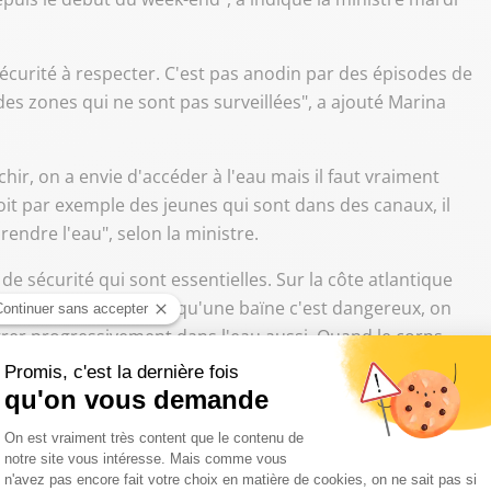
sécurité à respecter. C'est pas anodin par des épisodes de
es zones qui ne sont pas surveillées", a ajouté Marina
hir, on a envie d'accéder à l'eau mais il faut vraiment
voit par exemple des jeunes qui sont dans des canaux, il
rendre l'eau", selon la ministre.
de sécurité qui sont essentielles. Sur la côte atlantique
yades car on oublie qu'une baïne c'est dangereux, on
ntrer progressivement dans l'eau aussi. Quand le corps
rêmement attention".
e de la musique, on n'a pas eu à déplorer d'événement
sponsables par rapport à la prise d'alcool notamment, mais
auvais ménage", a souligné Marina Ferrari.