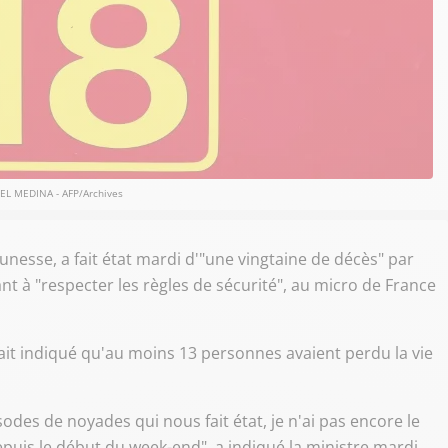
EL MEDINA - AFP/Archives
eunesse, a fait état mardi d'"une vingtaine de décès" par
t à "respecter les règles de sécurité", au micro de France
avait indiqué qu'au moins 13 personnes avaient perdu la vie
odes de noyades qui nous fait état, je n'ai pas encore le
epuis le début du week-end", a indiqué la ministre mardi