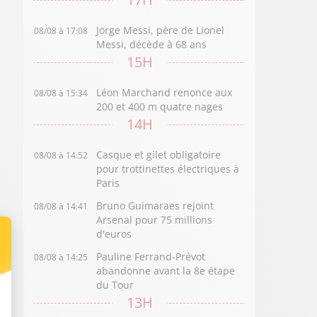
Jorge Messi, père de Lionel
08/08 à 17:08
Messi, décède à 68 ans
15H
Léon Marchand renonce aux
08/08 à 15:34
200 et 400 m quatre nages
14H
Casque et gilet obligatoire
08/08 à 14:52
pour trottinettes électriques à
Paris
Bruno Guimaraes rejoint
08/08 à 14:41
Arsenal pour 75 millions
d'euros
Pauline Ferrand-Prévot
08/08 à 14:25
abandonne avant la 8e étape
du Tour
13H