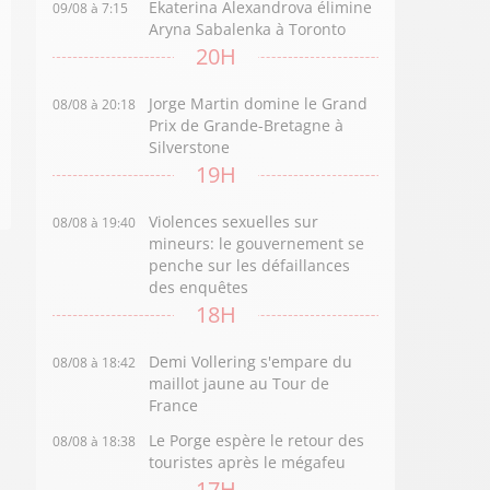
Ekaterina Alexandrova élimine
09/08 à 7:15
Aryna Sabalenka à Toronto
20H
Jorge Martin domine le Grand
08/08 à 20:18
Prix de Grande-Bretagne à
Silverstone
19H
Violences sexuelles sur
08/08 à 19:40
mineurs: le gouvernement se
penche sur les défaillances
des enquêtes
18H
Demi Vollering s'empare du
08/08 à 18:42
maillot jaune au Tour de
France
Le Porge espère le retour des
08/08 à 18:38
touristes après le mégafeu
17H