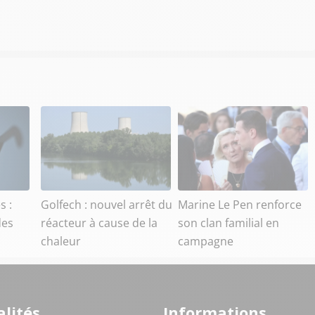
s :
Golfech : nouvel arrêt du
Marine Le Pen renforce
des
réacteur à cause de la
son clan familial en
chaleur
campagne
lités
Informations