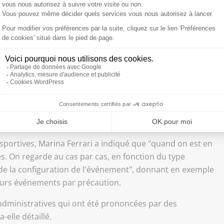
"nous avons aujourd'hui un problème d'entretien de nos
e inquiétude qui est de voir certains établissements
es piscines sont âgées et il y a des communes qui ne sont
s".
s des collectivités pour financer ces équipements",
n des JO de Paris 2024, il y a eu un grand plan de 10.000
partie sur des piscines. Dans les priorités
rt, j'ai demandé à ce que les piscines soient fléchées en
portives, Marina Ferrari a indiqué que "quand on est en
. On regarde au cas par cas, en fonction du type
 de la configuration de l'événement", donnant en exemple
ieurs événements par précaution.
administratives qui ont été prononcées par des
-elle détaillé.