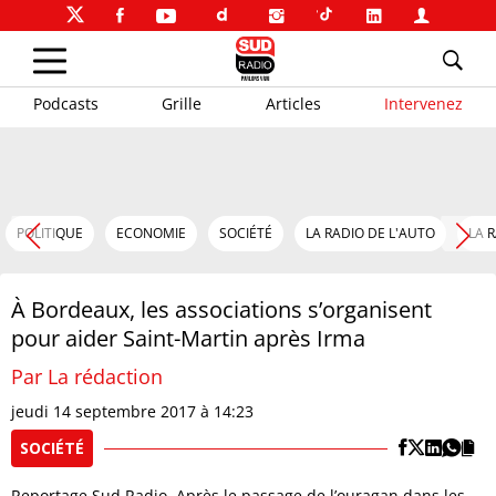
Podcasts
Grille
Articles
Intervenez
POLITIQUE
ECONOMIE
SOCIÉTÉ
LA RADIO DE L'AUTO
LA 
À Bordeaux, les associations s’organisent
pour aider Saint-Martin après Irma
Par La rédaction
jeudi 14 septembre 2017 à 14:23
SOCIÉTÉ
Reportage Sud Radio. Après le passage de l’ouragan dans les