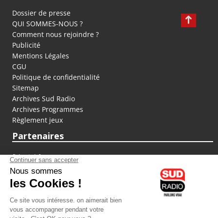
Dossier de presse
QUI SOMMES-NOUS ?
Comment nous rejoindre ?
Publicité
Mentions Légales
CGU
Politique de confidentialité
Sitemap
Archives Sud Radio
Archives Programmes
Règlement jeux
Partenaires
fiducial.fr
lyoncapitale.fr
olympique-et-lyonnais.com
L'application Iphone / Android