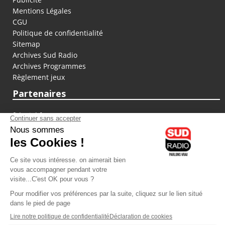
Mentions Légales
CGU
Politique de confidentialité
Sitemap
Archives Sud Radio
Archives Programmes
Règlement jeux
Partenaires
fiducial.fr
lyoncapitale.fr
olympique-et-lyonnais.com
L'application Iphone / Android
Téléchargez l'application
Les cookies