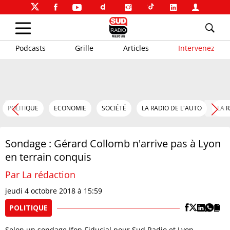
Podcasts
Grille
Articles
Intervenez
POLITIQUE
ECONOMIE
SOCIÉTÉ
LA RADIO DE L'AUTO
LA 
Sondage : Gérard Collomb n'arrive pas à Lyon
en terrain conquis
Par La rédaction
jeudi 4 octobre 2018 à 15:59
POLITIQUE
Selon un sondage Ifop-Fiducial pour Sud Radio et Lyon