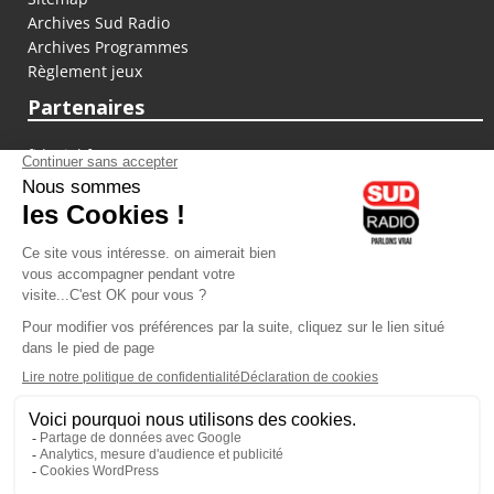
Archives Sud Radio
Archives Programmes
Règlement jeux
Partenaires
fiducial.fr
lyoncapitale.fr
olympique-et-lyonnais.com
L'application Iphone / Android
Téléchargez l'application
Les cookies
Gestion des cookies
Crédit photos : ©Sud Radio / Pierre Olivier