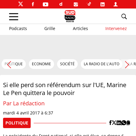
Podcasts
Grille
Articles
Intervenez
POLITIQUE
ECONOMIE
SOCIÉTÉ
LA RADIO DE L'AUTO
LA 
Si elle perd son référendum sur l'UE, Marine
Le Pen quittera le pouvoir
Par La rédaction
mardi 4 avril 2017 à 6:37
POLITIQUE
La présidente du Front national, si elle est élue, se donne 6