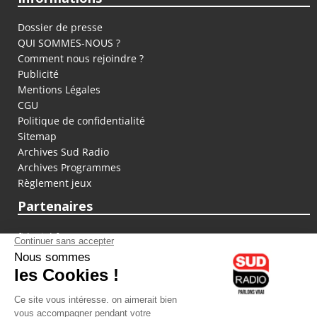
Dossier de presse
QUI SOMMES-NOUS ?
Comment nous rejoindre ?
Publicité
Mentions Légales
CGU
Politique de confidentialité
Sitemap
Archives Sud Radio
Archives Programmes
Règlement jeux
Partenaires
fiducial.fr
lyoncapitale.fr
olympique-et-lyonnais.com
L'application Iphone / Android