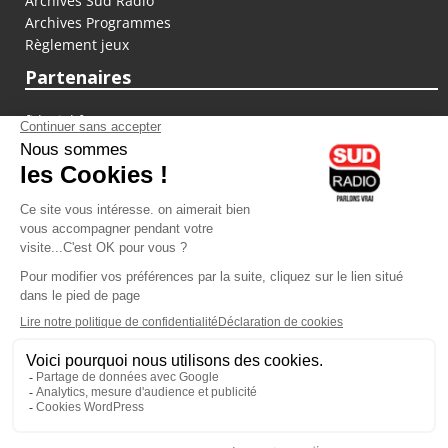
Archives Sud Radio
Archives Programmes
Règlement jeux
Partenaires
fiducial.fr
lyoncapitale.fr
olympique-et-lyonnais.com
L'application Iphone / Android
Téléchargez l'application
Les cookies
Gestion des cookies
Crédit photos : ©Sud Radio / Pierre Olivier