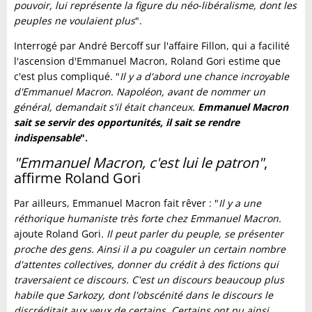
pouvoir, lui représente la figure du néo-libéralisme, dont les
peuples ne voulaient plus
".
Interrogé par André Bercoff sur l'affaire Fillon, qui a facilité
l'ascension d'Emmanuel Macron, Roland Gori estime que
c'est plus compliqué. "
Il y a d'abord une chance incroyable
d'Emmanuel Macron. Napoléon, avant de nommer un
général, demandait s'il était chanceux.
Emmanuel Macron
sait se servir des opportunités, il sait se rendre
indispensable
".
"Emmanuel Macron, c'est lui le patron"
,
affirme Roland Gori
Par ailleurs, Emmanuel Macron fait rêver : "
Il y a une
réthorique humaniste très forte chez Emmanuel Macron.
ajoute Roland Gori
. Il peut parler du peuple, se présenter
proche des gens. Ainsi il a pu coaguler un certain nombre
d'attentes collectives, donner du crédit à des fictions qui
traversaient ce discours. C'est un discours beaucoup plus
habile que Sarkozy, dont l'obscénité dans le discours le
discréditait aux yeux de certains. Certains ont pu ainsi