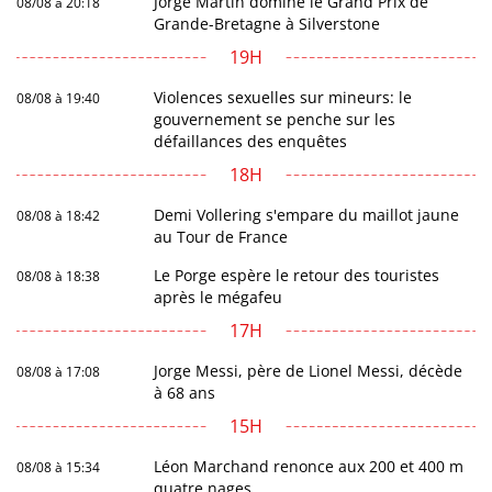
Jorge Martin domine le Grand Prix de
08/08 à 20:18
Grande-Bretagne à Silverstone
19H
Violences sexuelles sur mineurs: le
08/08 à 19:40
gouvernement se penche sur les
défaillances des enquêtes
18H
Demi Vollering s'empare du maillot jaune
08/08 à 18:42
au Tour de France
Le Porge espère le retour des touristes
08/08 à 18:38
après le mégafeu
17H
Jorge Messi, père de Lionel Messi, décède
08/08 à 17:08
à 68 ans
15H
Léon Marchand renonce aux 200 et 400 m
08/08 à 15:34
quatre nages