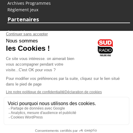
Archives Programmes
Règlement jeux
Partenaires
fiducial.fr
lyoncapitale.fr
olympique-et-lyonnais.com
L'application Iphone / Android
Téléchargez l'application
Les cookies
Gestion des cookies
Crédit photos : ©Sud Radio / Pierre Olivier