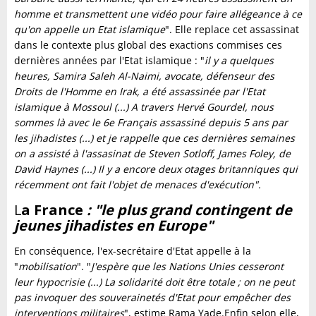
homme et transmettent une vidéo pour faire allégeance à ce
qu'on appelle un Etat islamique
". Elle replace cet assassinat
dans le contexte plus global des exactions commises ces
dernières années par l'Etat islamique : "
il y a quelques
heures, Samira Saleh Al-Naimi, avocate, défenseur des
Droits de l'Homme en Irak, a été assassinée par l'Etat
islamique à Mossoul (...) A travers Hervé Gourdel, nous
sommes là avec le 6e Français assassiné depuis 5 ans par
les jihadistes (...) et je rappelle que ces dernières semaines
on a assisté à l'assasinat de Steven Sotloff, James Foley, de
David Haynes (...) Il y a encore deux otages britanniques qui
récemment ont fait l'objet de menaces d'exécution".
L
a France
: "le plus grand contingent de
jeunes jihadistes en Europe"
En conséquence, l'ex-secrétaire d'Etat appelle à la
"
mobilisation
". "
J'espère que les Nations Unies cesseront
leur hypocrisie (...) La solidarité doit être totale ; on ne peut
pas invoquer des souverainetés d'Etat pour empêcher des
interventions militaires
", estime Rama Yade.Enfin selon elle,