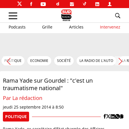
Podcasts
Grille
Articles
Intervenez
POLITIQUE
ECONOMIE
SOCIÉTÉ
LA RADIO DE L'AUTO
LA 
Rama Yade sur Gourdel : "c'est un
traumatisme national"
Par La rédaction
jeudi 25 septembre 2014 à 8:50
POLITIQUE
Rama Yade, ex-secrétaire d'Etat chargée des Affaires