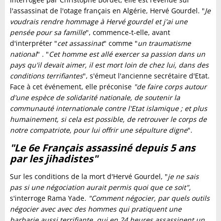
l'assassinat de l'otage français en Algérie, Hervé Gourdel. "
Je
voudrais rendre hommage à Hervé gourdel et j'ai une
pensée pour sa famille
", commence-t-elle, avant
d'interpréter "
cet assassinat
" comme "
un traumatisme
national
" . "
Cet homme est allé exercer sa passion dans un
pays qu'il devait aimer, il est mort loin de chez lui, dans des
conditions terrifiantes
", s'émeut l'ancienne secrétaire d'Etat.
Face à cet événement, elle préconise
"de faire corps autour
d'une espèce de solidarité nationale, de soutenir la
communauté internationale contre l'Etat islamique ; et plus
humainement, si cela est possible, de retrouver le corps de
notre compatriote, pour lui offrir une sépulture digne
".
"Le 6e Français assassiné depuis 5 ans
par les jihadistes"
Sur les conditions de la mort d'Hervé Gourdel, "
je ne sais
pas si une négociation aurait permis quoi que ce soit",
s'interroge Rama Yade
. "Comment négocier, par quels outils
négocier avec avec des hommes qui pratiquent une
barbarie aussi terrifiante, qui en 24 heures assassinent un