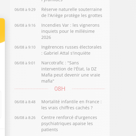
Réserve naturelle souterraine
06/08 à 9:29
de l'Ariège protège les grottes
Incendies Var : les vignerons
06/08 à 9:16
inquiets pour le millésime
2026
Ingérences russes électorales
06/08 à 9:10
: Gabriel Attal s'inquiète
Narcotrafic : "Sans
06/08 à 9:01
intervention de l'État, la DZ
Mafia peut devenir une vraie
mafia"
08H
Mortalité infantile en France :
06/08 à 8:48
les vrais chiffres cachés ?
Centre renforcé d'urgences
06/08 à 8:26
psychiatriques apaise les
patients