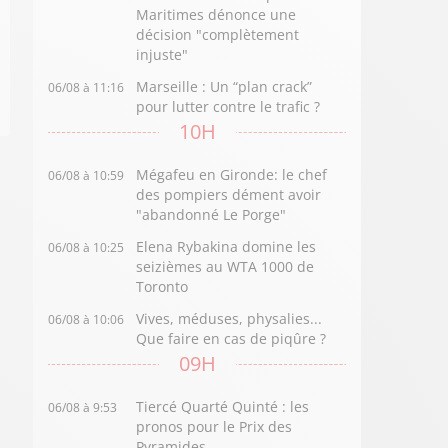
Maritimes dénonce une
décision "complètement
injuste"
Marseille : Un “plan crack”
06/08 à 11:16
pour lutter contre le trafic ?
10H
Mégafeu en Gironde: le chef
06/08 à 10:59
des pompiers dément avoir
"abandonné Le Porge"
Elena Rybakina domine les
06/08 à 10:25
seizièmes au WTA 1000 de
Toronto
Vives, méduses, physalies...
06/08 à 10:06
Que faire en cas de piqûre ?
09H
Tiercé Quarté Quinté : les
06/08 à 9:53
pronos pour le Prix des
Pyramides