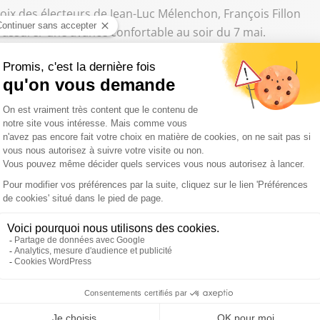
s voix des électeurs de Jean-Luc Mélenchon, François Fillon
 assurer une avance confortable au soir du 7 mai.
plus bas historiquement obtenus par le PS lors d'une
, son électorat se mobilise largement (83 %) pour
est plus partagé, mais là encore, l'ancien ministre de
t national. Parmi les personnes qui ont voté François
 pour Macron, contre 26 % pour Marine Le Pen et 27 % qui
anche soir de faire barrage au Front national a-t-elle fait
torat de Jean-Luc Mélenchon, qui n'a pas souhaité prendre
s mêmes. 48 % de ses électeurs au premier tour annoncent
tre 19 % pour Marine Le Pen et 33 % qui veulent
es, Marine Le Pen ne peut espérer l'emporter le soir du 7