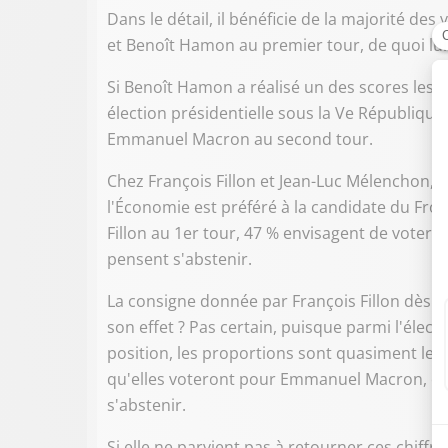
Dans le détail, il bénéficie de la majorité de
et Benoît Hamon au premier tour, de quoi lui
Si Benoît Hamon a réalisé un des scores les 
élection présidentielle sous la Ve République
Emmanuel Macron au second tour.
Chez François Fillon et Jean-Luc Mélenchon, c'
l'Économie est préféré à la candidate du Fron
Fillon au 1er tour, 47 % envisagent de voter
pensent s'abstenir.
La consigne donnée par François Fillon dès dim
son effet ? Pas certain, puisque parmi l'élec
position, les proportions sont quasiment le
qu'elles voteront pour Emmanuel Macron, con
s'abstenir.
Si elle ne parvient pas à retourner ces chiffr