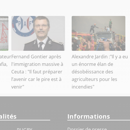
ateur
Fernand Gontier après
Alexandre Jardin :"Il y a eu
fia,
l'immigration massive à
un énorme élan de
Ceuta : "Il faut préparer
désobéissance des
l’avenir car le pire est à
agriculteurs pour les
venir"
incendies"
lités
Informations
Dossier de presse