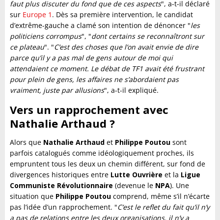
faut plus discuter du fond que de ces aspects
", a-t-il déclaré
sur
Europe 1
. Dès sa première intervention, le candidat
d’extrême-gauche a clamé son intention de dénoncer "
les
politiciens corrompus
", "
dont certains se reconnaîtront sur
ce plateau
". "
C’est des choses que l’on avait envie de dire
parce qu’il y a pas mal de gens autour de moi qui
attendaient ce moment. Le débat de TF1 avait été frustrant
pour plein de gens, les affaires ne s’abordaient pas
vraiment, juste par allusions
", a-t-il expliqué.
Vers un rapprochement avec
Nathalie Arthaud ?
Alors que
Nathalie Arthaud
et
Philippe Poutou
sont
parfois catalogués comme idéologiquement proches, ils
empruntent tous les deux un chemin différent, sur fond de
divergences historiques entre
Lutte Ouvrière
et la
Ligue
Communiste Révolutionnaire
(devenue le
NPA
). Une
situation que
Philippe Poutou
comprend, même s’il n’écarte
pas l’idée d’un rapprochement. "
C’est le reflet du fait qu’il n’y
a pas de relations entre les deux organisations, il n’y a