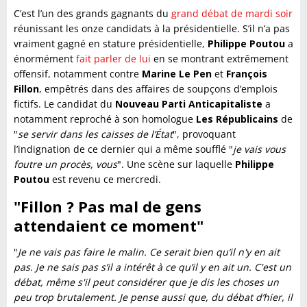
C’est l’un des grands gagnants du
grand débat de mardi soir
réunissant les onze candidats à la présidentielle. S’il n’a pas
vraiment gagné en stature présidentielle,
Philippe Poutou
a
énormément
fait parler de lui
en se montrant extrêmement
offensif, notamment contre
Marine Le Pen
et
François
Fillon
, empêtrés dans des affaires de soupçons d’emplois
fictifs. Le candidat du
Nouveau Parti Anticapitaliste
a
notamment reproché à son homologue
Les Républicains
de
"
se servir dans les caisses de l’État
", provoquant
l’indignation de ce dernier qui a même soufflé "
je vais vous
foutre un procès, vous
". Une scène sur laquelle
Philippe
Poutou
est revenu ce mercredi.
"Fillon ? Pas mal de gens
attendaient ce moment"
"
Je ne vais pas faire le malin. Ce serait bien qu’il n'y en ait
pas. Je ne sais pas s’il a intérêt à ce qu’il y en ait un. C'est un
débat, même s'il peut considérer que je dis les choses un
peu trop brutalement. Je pense aussi que, du débat d’hier, il