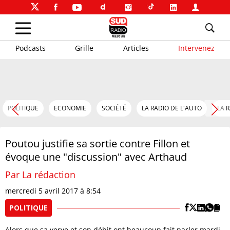
Podcasts
Grille
Articles
Intervenez
POLITIQUE
ECONOMIE
SOCIÉTÉ
LA RADIO DE L'AUTO
LA 
Poutou justifie sa sortie contre Fillon et
évoque une "discussion" avec Arthaud
Par La rédaction
mercredi 5 avril 2017 à 8:54
POLITIQUE
Alors que sa verve et son débit ont beaucoup fait parler mardi