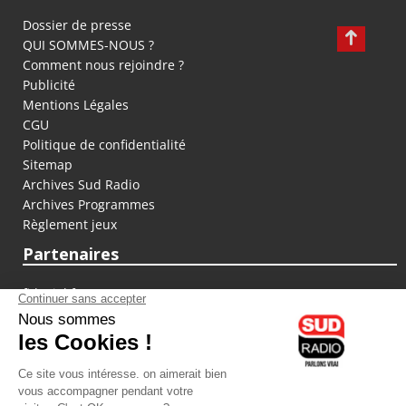
Dossier de presse
QUI SOMMES-NOUS ?
Comment nous rejoindre ?
Publicité
Mentions Légales
CGU
Politique de confidentialité
Sitemap
Archives Sud Radio
Archives Programmes
Règlement jeux
Partenaires
fiducial.fr
lyoncapitale.fr
olympique-et-lyonnais.com
L'application Iphone / Android