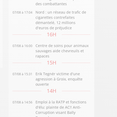
des combattantes
Nord : un réseau de trafic de
07/08 à 17:04
cigarettes contrefaites
démantelé, 12 millions
d'euros de préjudice
16H
Centre de soins pour animaux
07/08 à 16:00
sauvages aide chevreuils et
rapaces
15H
Erik Tegnér victime d'une
07/08 à 15:31
agression à Groix, enquête
ouverte
14H
Emploi à la RATP et fonctions
07/08 à 14:56
d'élu: plainte de AC!! Anti-
Corruption visant Bally