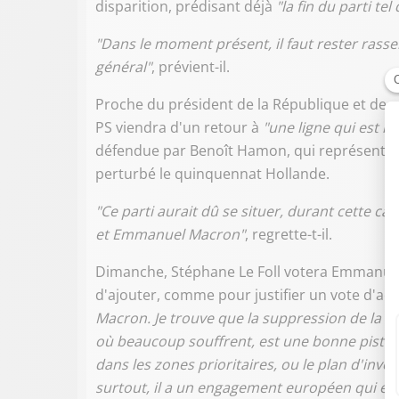
disparition, prédisant déjà
"la fin du parti tel 
"Dans le moment présent, il faut rester rass
général"
, prévient-il.
Proche du président de la République et de sa
PS viendra d'un retour à
"une ligne qui est l
défendue par Benoît Hamon, qui représentait 
perturbé le quinquennat Hollande.
"Ce parti aurait dû se situer, durant cette
et Emmanuel Macron"
, regrette-t-il.
Dimanche, Stéphane Le Foll votera Emmanuel
d'ajouter, comme pour justifier un vote d'ad
Macron. Je trouve que la suppression de la t
où beaucoup souffrent, est une bonne piste.
dans les zones prioritaires, ou le plan d'inve
surtout, il a un engagement européen qui est 