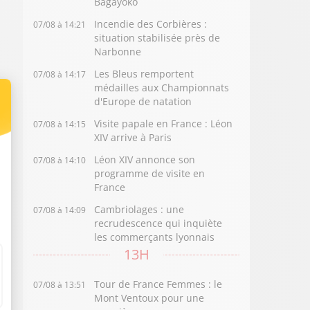
Bagayoko
Incendie des Corbières :
07/08 à 14:21
situation stabilisée près de
Narbonne
Les Bleus remportent
07/08 à 14:17
médailles aux Championnats
d'Europe de natation
Visite papale en France : Léon
07/08 à 14:15
XIV arrive à Paris
Léon XIV annonce son
07/08 à 14:10
programme de visite en
France
Cambriolages : une
07/08 à 14:09
recrudescence qui inquiète
les commerçants lyonnais
13H
Tour de France Femmes : le
07/08 à 13:51
Mont Ventoux pour une