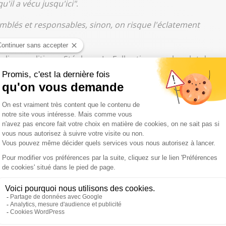
qu'il a vécu jusqu'ici"
.
emblés et responsables, sinon, on risque l'éclatement
 ligne politique, Stéphane Le Foll estime que le salut du
e socialisme démocratique"
, donc bien différente de celle
une ligne plus à gauche, celle des frondeurs, qui ont
 campagne, dans une forme de synthèse entre Benoît Hamon
 Macron car il
"veut la défaite du Front national"
. Avant
hésion :
"Il faut regarder ce que propose Emmanuel
axe d'habitation, pour 80 % des Français, dans un contexte
 De même que la réduction du nombre d'élèves par classe
stissement à hauteur de 50 milliards d'euros. Enfin et
essentiel face aux défis et aux menaces qui pèsent sur le