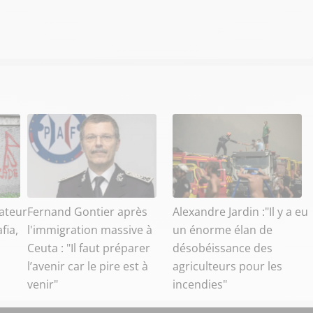
ateur
Fernand Gontier après
Alexandre Jardin :"Il y a eu
fia,
l'immigration massive à
un énorme élan de
Ceuta : "Il faut préparer
désobéissance des
l’avenir car le pire est à
agriculteurs pour les
venir"
incendies"