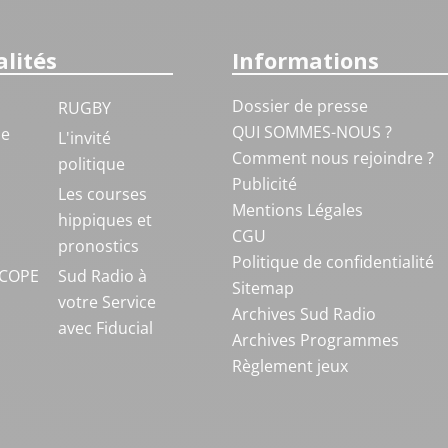
lités
Informations
Dossier de presse
RUGBY
QUI SOMMES-NOUS ?
ue
L'invité
Comment nous rejoindre ?
politique
Publicité
S
Les courses
Mentions Légales
hippiques et
CGU
pronostics
Politique de confidentialité
COPE
Sud Radio à
Sitemap
votre Service
Archives Sud Radio
avec Fiducial
Archives Programmes
Règlement jeux