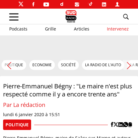
Podcasts
Grille
Articles
Intervenez
POLITIQUE
ECONOMIE
SOCIÉTÉ
LA RADIO DE L'AUTO
LA 
Pierre-Emmanuel Bégny : "Le maire n'est plus
respecté comme il y a encore trente ans"
Par La rédaction
lundi 6 janvier 2020 à 15:51
POLITIQUE
Pierre-Emmanuel Bégny, maire de Saâcy-sur-Marne et auteur