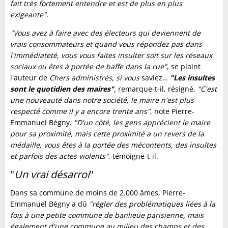
fait très fortement entendre et est de plus en plus
exigeante"
.
"Vous avez à faire avec des électeurs qui deviennent de
vrais consommateurs et quand vous répondez pas dans
l'immédiateté, vous vous faites insulter soit sur les réseaux
sociaux ou êtes à portée de baffe dans la rue"
, se plaint
l'auteur de
Chers administrés, si vous
saviez…
"Les insultes
sont le quotidien des maires"
,
remarque-t-il, résigné.
"C'est
une nouveauté dans notre société, le maire n'est plus
respecté comme il y a encore trente ans"
, note Pierre-
Emmanuel Bégny.
"D'un côté, les gens apprécient le maire
pour sa proximité, mais cette proximité a un revers de la
médaille, vous êtes à la portée des mécontents, des insultes
et parfois des actes violents"
, témoigne-t-il.
"
Un vrai désarroi
"
Dans sa commune de moins de 2.000 âmes, Pierre-
Emmanuel Bégny a dû
"régler des problématiques liées à la
fois à une petite commune de banlieue parisienne, mais
également d'une commune au milieu des champs et des