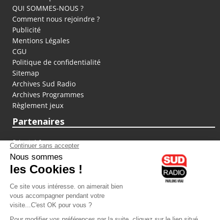
QUI SOMMES-NOUS ?
Comment nous rejoindre ?
Publicité
Mentions Légales
CGU
Politique de confidentialité
Sitemap
Archives Sud Radio
Archives Programmes
Règlement jeux
Partenaires
fiducial.fr
lyoncapitale.fr
olympique-et-lyonnais.com
L'application Iphone / Android
Téléchargez l'application