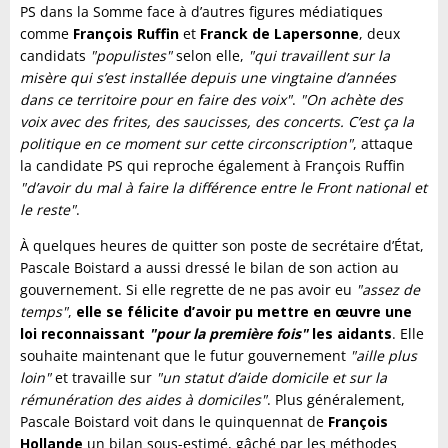
PS dans la Somme face à d’autres figures médiatiques
comme
François Ruffin
et
Franck de Lapersonne
, deux
candidats
"populistes"
selon elle,
"qui travaillent sur la
misère qui s’est installée depuis une vingtaine d’années
dans ce territoire pour en faire des voix"
.
"On achète des
voix avec des frites, des saucisses, des concerts. C’est ça la
politique en ce moment sur cette circonscription"
, attaque
la candidate PS qui reproche également à François Ruffin
"d’avoir du mal à faire la différence entre le Front national et
le reste"
.
À quelques heures de quitter son poste de secrétaire d’État,
Pascale Boistard a aussi dressé le bilan de son action au
gouvernement. Si elle regrette de ne pas avoir eu
"assez de
temps"
,
elle se félicite d’avoir pu mettre en œuvre une
loi reconnaissant
"pour la première fois"
les aidants
. Elle
souhaite maintenant que le futur gouvernement
"aille plus
loin"
et travaille sur
"un statut d’aide domicile et sur la
rémunération des aides à domiciles"
. Plus généralement,
Pascale Boistard voit dans le quinquennat de
François
Hollande
un bilan sous-estimé, gâché par les méthodes