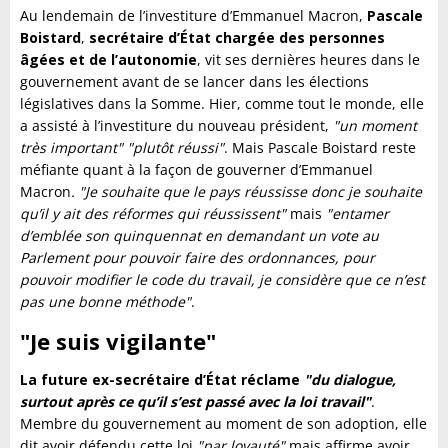
Au lendemain de l’investiture d’Emmanuel Macron,
Pascale
Boistard
,
secrétaire d’État chargée des personnes
âgées et de l’autonomie
, vit ses dernières heures dans le
gouvernement avant de se lancer dans les élections
législatives dans la Somme. Hier, comme tout le monde, elle
a assisté à l’investiture du nouveau président,
"un moment
très important"
"plutôt réussi"
. Mais Pascale Boistard reste
méfiante quant à la façon de gouverner d’Emmanuel
Macron
. "Je souhaite que le pays réussisse donc je souhaite
qu’il y ait des réformes qui réussissent"
mais
"entamer
d’emblée son quinquennat en demandant un vote au
Parlement pour pouvoir faire des ordonnances, pour
pouvoir modifier le code du travail, je considère que ce n’est
pas une bonne méthode"
.
"Je suis vigilante"
La future ex-secrétaire d’État réclame
"du dialogue,
surtout après ce qu’il s’est passé avec la loi travail"
.
Membre du gouvernement au moment de son adoption, elle
dit avoir défendu cette loi
"par loyauté"
mais affirme avoir