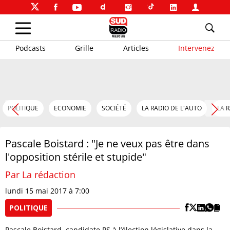
Podcasts
Grille
Articles
Intervenez
POLITIQUE
ECONOMIE
SOCIÉTÉ
LA RADIO DE L'AUTO
LA 
Pascale Boistard : "Je ne veux pas être dans
l'opposition stérile et stupide"
Par La rédaction
lundi 15 mai 2017 à 7:00
POLITIQUE
Pascale Boistard, candidate PS à l’élection législative dans la