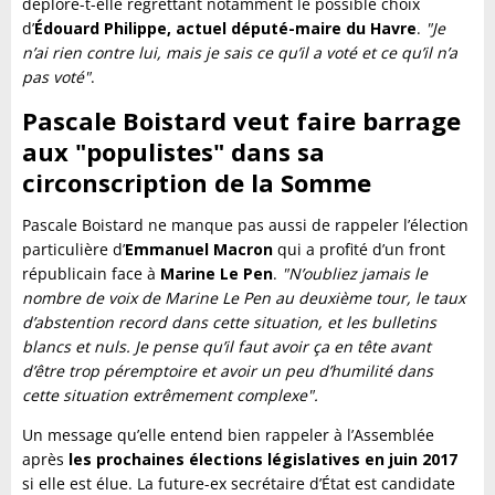
déplore-t-elle regrettant notamment le possible choix
d’
Édouard Philippe, actuel député-maire du Havre
.
"Je
n’ai rien contre lui, mais je sais ce qu’il a voté et ce qu’il n’a
pas voté"
.
Pascale Boistard veut faire barrage
aux "populistes" dans sa
circonscription de la Somme
Pascale Boistard ne manque pas aussi de rappeler l’élection
particulière d’
Emmanuel Macron
qui a profité d’un front
républicain face à
Marine Le Pen
.
"N’oubliez jamais le
nombre de voix de Marine Le Pen au deuxième tour, le taux
d’abstention record dans cette situation, et les bulletins
blancs et nuls. Je pense qu’il faut avoir ça en tête avant
d’être trop péremptoire et avoir un peu d’humilité dans
cette situation extrêmement complexe".
Un message qu’elle entend bien rappeler à l’Assemblée
après
les prochaines élections législatives en juin 2017
si elle est élue. La future-ex secrétaire d’État est candidate