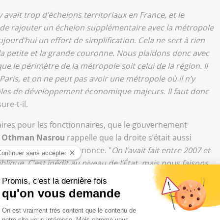
 avait trop d’échelons territoriaux en France, et le
de rajouter un échelon supplémentaire avec la métropole
aujourd’hui un effort de simplification. Cela ne sert à rien
 la petite et la grande couronne. Nous plaidons donc avec
e le périmètre de la métropole soit celui de la région. Il
 Paris, et on ne peut pas avoir une métropole où il n’y
pôles de développement économique majeurs. Il faut donc
sure-t-il.
aires pour les fonctionnaires, que le gouvernement
,
Othman Nasrou
rappelle que la droite s’était aussi
 réjouissant de cette annonce. "
On l’avait fait entre 2007 et
lique. C’est inédit au niveau de l’État, mais nous faisons
 Nous avons voté un plan de départs volontaires pour que
. (…) Ce qui change, c’est que si la droite avait porté cette
s maux. Ce serait perçu comme une volonté de dégraisser
qu’il faut tirer les effectifs vers le bas. Je suis content que