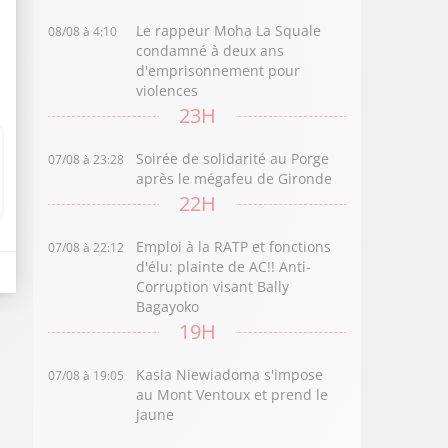
Le rappeur Moha La Squale
08/08 à 4:10
condamné à deux ans
d'emprisonnement pour
violences
23H
Soirée de solidarité au Porge
07/08 à 23:28
après le mégafeu de Gironde
22H
Emploi à la RATP et fonctions
07/08 à 22:12
d'élu: plainte de AC!! Anti-
Corruption visant Bally
Bagayoko
19H
Kasia Niewiadoma s'impose
07/08 à 19:05
au Mont Ventoux et prend le
jaune