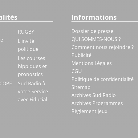
lités
Informations
Dossier de presse
RUGBY
QUI SOMMES-NOUS ?
ue
L'invité
Comment nous rejoindre ?
politique
Publicité
S
Les courses
Mentions Légales
hippiques et
CGU
pronostics
Politique de confidentialité
COPE
Sud Radio à
Sitemap
votre Service
Archives Sud Radio
avec Fiducial
Archives Programmes
Règlement jeux