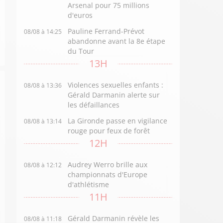
Arsenal pour 75 millions
d'euros
Pauline Ferrand-Prévot
08/08 à 14:25
abandonne avant la 8e étape
du Tour
13H
Violences sexuelles enfants :
08/08 à 13:36
Gérald Darmanin alerte sur
les défaillances
La Gironde passe en vigilance
08/08 à 13:14
rouge pour feux de forêt
12H
Audrey Werro brille aux
08/08 à 12:12
championnats d'Europe
d'athlétisme
11H
Gérald Darmanin révèle les
08/08 à 11:18