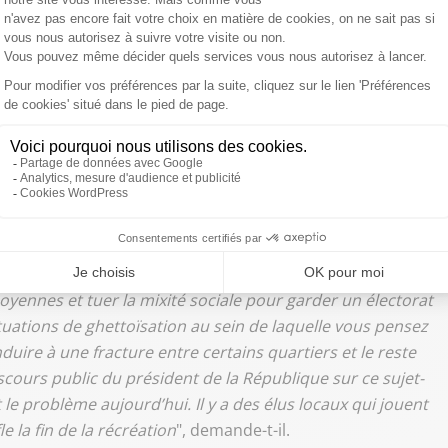
État soit aujourd’hui récupérée par le gouvernement.
reconnaît-il.
cours public de Macron sur la
illeurs la montée du communautarisme dans certains
es de repli identitaire et de communautarisme dans
st-ce qu’on fait ? Il y a un sujet très important, qui est l’un
caux qui, parfois, jouent sur cette fracture-là. Ce n’est pas
si être avec des associations, ça peut être en ayant une
moyennes et tuer la mixité sociale pour garder un électorat
tuations de ghettoïsation au sein de laquelle vous pensez
nduire à une fracture entre certains quartiers et le reste
discours public du président de la République sur ce sujet-
est le problème aujourd’hui. Il y a des élus locaux qui jouent
le la fin de la récréation
", demande-t-il.