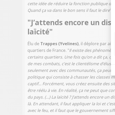
cette idée de réduire la fonction publique d’
Quand ça va dans le bon sens il faut le dire
", 
"J’attends encore un dis
laïcité"
Élu de
Trappes (Yvelines)
, il déplore par a
quartiers de France. "
Il existe des phénomèn
certains quartiers. Une fois qu’on a dit ça, qu’e
de mes combats, c’est le clientélisme d’élus lo
seulement avec des communautés, ça peut aus
politique qui consiste à chasser les classes 
captif… Forcément, vous créez ensuite des si
être réélu à vie. En réalité, ça ne peut que co
du pays. (…) La laïcité ? J’attends encore un 
là. En attendant, il faut appliquer la loi et c’
avec le feu, et il faut que le gouvernement siff