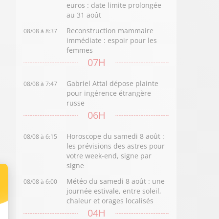
euros : date limite prolongée
au 31 août
Reconstruction mammaire
08/08 à 8:37
immédiate : espoir pour les
femmes
07H
Gabriel Attal dépose plainte
08/08 à 7:47
pour ingérence étrangère
russe
06H
Horoscope du samedi 8 août :
08/08 à 6:15
les prévisions des astres pour
votre week-end, signe par
signe
Météo du samedi 8 août : une
08/08 à 6:00
journée estivale, entre soleil,
chaleur et orages localisés
04H