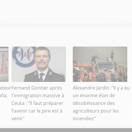
ateur
Fernand Gontier après
Alexandre Jardin :"Il y a eu
fia,
l'immigration massive à
un énorme élan de
Ceuta : "Il faut préparer
désobéissance des
l’avenir car le pire est à
agriculteurs pour les
venir"
incendies"