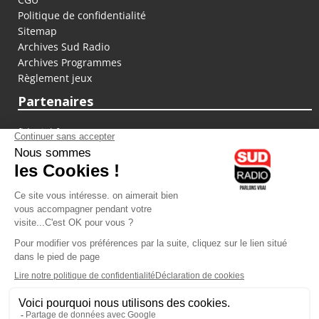
Politique de confidentialité
Sitemap
Archives Sud Radio
Archives Programmes
Règlement jeux
Partenaires
fiducial.fr
lyoncapitale.fr
olympique-et-lyonnais.com
L'application Iphone / Android
Téléchargez l'application
Les cookies
Gestion des cookies