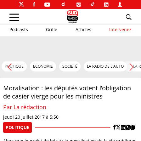
Podcasts
Grille
Articles
Intervenez
POLITIQUE
ECONOMIE
SOCIÉTÉ
LA RADIO DE L'AUTO
LA 
Moralisation : les députés votent l’obligation
de casier vierge pour les ministres
Par La rédaction
jeudi 20 juillet 2017 à 5:50
POLITIQUE
Alors que le projet de loi sur la moralisation de la vie publique