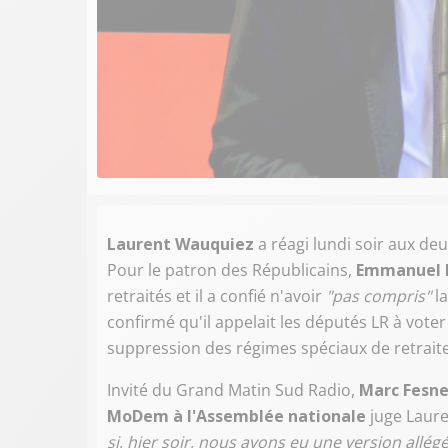
Laurent Wauquiez
a réagi lundi soir aux de
Pour le patron des Républicains,
Emmanuel 
retraités et il a confié n'avoir
"pas compris"
la
confirmé qu'il appelait les députés LR à voter
suppression des régimes spéciaux de retraite
Invité du Grand Matin Sud Radio,
Marc Fesne
MoDem à l'Assemblée nationale
juge Laur
si, hier soir, nous avons eu une version allég