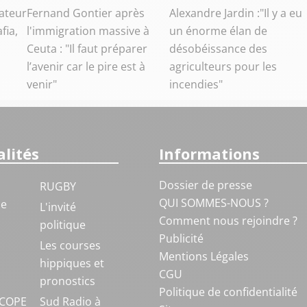
ateur
Fernand Gontier après
Alexandre Jardin :"Il y a eu
fia,
l'immigration massive à
un énorme élan de
Ceuta : "Il faut préparer
désobéissance des
l’avenir car le pire est à
agriculteurs pour les
venir"
incendies"
lités
Informations
Dossier de presse
RUGBY
QUI SOMMES-NOUS ?
ue
L'invité
Comment nous rejoindre ?
politique
Publicité
S
Les courses
Mentions Légales
hippiques et
CGU
pronostics
Politique de confidentialité
COPE
Sud Radio à