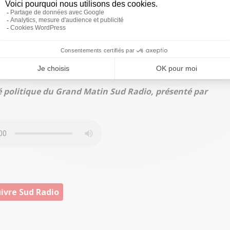
onale.
Ça ne m'a pas sauté aux yeux pour avoir assisté
e qu’on avait vécu sur les ordonnances travail, c’est-à-
op fort et c'est toujours une réforme qui ne va pas dans
Tant mieux si Wauquiez pense qu’il y a besoin d'une
 puisque c'est une réforme qui n'a pas été menée ni par
e précédent qui était là
."
é politique du Grand Matin Sud Radio, présenté par
ivre Sud Radio