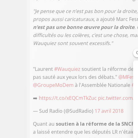
"Je pense que ce n’est pas bon pour la droite
propos aussi caricaturaux
, a ajouté Marc Fe
n’est pas une bonne œuvre pour la droite
.
difficultés ou les colères, c’est une chose, ma
Wauquiez sont souvent excessifs."
"Laurent
#Wauquiez
soutient la réforme de la
pas sauté aux yeux lors des débats."
@MFesn
@GroupeMoDem
à l'Assemblée Nationale
#S
➡️
https://t.co/xEQCmTkZuc
pic.twitter.com/
— Sud Radio (@SudRadio)
17 avril 2018
Quant au
soutien à la réforme de la SNCF a
a laissé entendre que les députés LR n'étaien