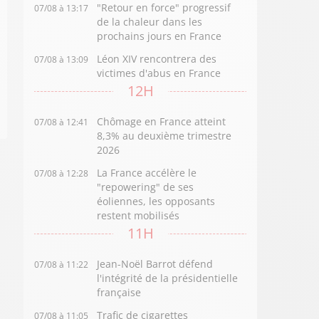
"Retour en force" progressif
07/08 à 13:17
de la chaleur dans les
prochains jours en France
Léon XIV rencontrera des
07/08 à 13:09
victimes d'abus en France
12H
Chômage en France atteint
07/08 à 12:41
8,3% au deuxième trimestre
2026
La France accélère le
07/08 à 12:28
"repowering" de ses
éoliennes, les opposants
restent mobilisés
11H
Jean-Noël Barrot défend
07/08 à 11:22
l'intégrité de la présidentielle
française
Trafic de cigarettes
07/08 à 11:05