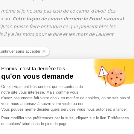
, même si je ne suis pas issu de ce camp, d’avoir des
sneau.
Cette façon de courir derrière le Front national
 Qu’on puisse faire entendre ce que peuvent être les
is il y a les mots pour le dire et les mots de Laurent
 SNCF ? il faudrait qu'il le dise aux députés LR. Ça ne m'a
eau
, député du Loir-et-Cher et président du
udRadioMatin
ZfWlf6ZnyB
ffiché par le président des Républicains
, Marc Fesneau
t pas forcément sur cette ligne à l'Assemblée :
"Il faudrait