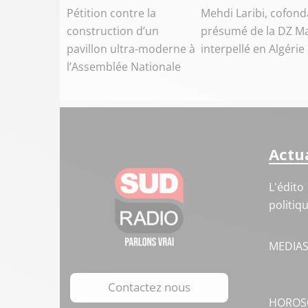
Pétition contre la
Mehdi Laribi, cofond
construction d’un
présumé de la DZ Ma
pavillon ultra-moderne à
interpellé en Algérie
l’Assemblée Nationale
Actua
L'édito
politiq
MEDIA
Contactez nous
HOROS