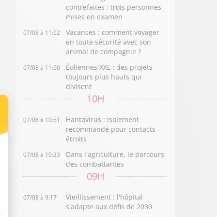
contrefaites : trois personnes
mises en examen
Vacances : comment voyager
07/08 à 11:02
en toute sécurité avec son
animal de compagnie ?
Éoliennes XXL : des projets
07/08 à 11:00
toujours plus hauts qui
divisent
10H
Hantavirus : isolement
07/08 à 10:51
recommandé pour contacts
étroits
Dans l'agriculture, le parcours
07/08 à 10:23
des combattantes
09H
Vieillissement : l'hôpital
07/08 à 9:17
s'adapte aux défis de 2030