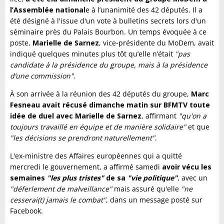
l’Assemblée national
e à l’unanimité des 42 députés. Il a
été désigné à l'issue d'un vote à bulletins secrets lors d'un
séminaire près du Palais Bourbon.
Un temps évoquée à ce
poste,
Marielle de Sarnez
, vice-présidente du MoDem, avait
indiqué quelques minutes plus tôt qu’elle n’était
"pas
candidate à la présidence du groupe, mais à la présidence
d’une commission"
.
À son arrivée à la réunion des 42 députés du groupe,
Marc
Fesneau avait récusé dimanche matin sur BFMTV toute
idée de duel avec Marielle de Sarnez
, affirmant
"qu'on a
toujours travaillé en équipe et de manière solidaire"
et que
"les décisions se prendront naturellement"
.
L'ex-ministre des Affaires européennes qui a quitté
mercredi le gouvernement, a affirmé samedi
avoir vécu les
semaines
"les plus tristes"
de sa
"vie politique"
, avec un
"déferlement de malveillance"
mais assuré qu'elle
"ne
cesserai(t) jamais le combat"
, dans un message posté sur
Facebook.