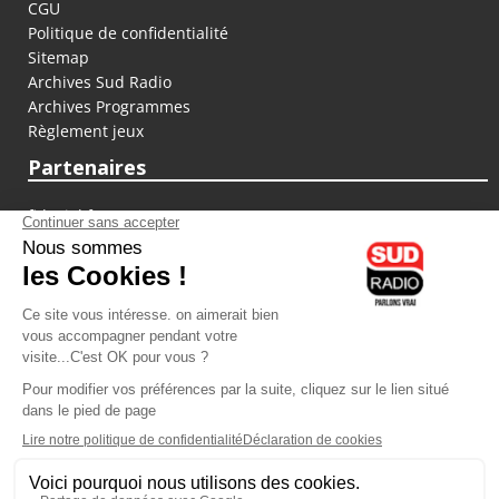
CGU
Politique de confidentialité
Sitemap
Archives Sud Radio
Archives Programmes
Règlement jeux
Partenaires
fiducial.fr
lyoncapitale.fr
olympique-et-lyonnais.com
L'application Iphone / Android
Téléchargez l'application
Les cookies
Gestion des cookies