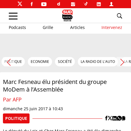
Podcasts
Grille
Articles
Intervenez
POLITIQUE
ECONOMIE
SOCIÉTÉ
LA RADIO DE L'AUTO
LA 
Marc Fesneau élu président du groupe
MoDem à l’Assemblée
Par AFP
dimanche 25 juin 2017 à 10:43
POLITIQUE
Le député du Loir-et-Cher Marc Fesneau a été élu dimanche